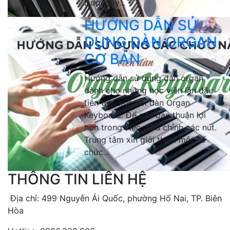
Dưới đây...
HƯỚNG DẪN SỬ
DỤNG ĐÀN ORGAN
CƠ BẢN
Hướng dẫn sử dụng đàn organ
dành cho những học viên lần đầu
tiên tiếp xúc với đàn Organ
Keyboard. Để các bạn thuận lợi
hơn trong việc điều chỉnh các nút.
Trung tâm xin giới thiệu một số
chức...
THÔNG TIN LIÊN HỆ
Địa chỉ: 499 Nguyễn Ái Quốc, phường Hố Nai, TP. Biên
Hòa