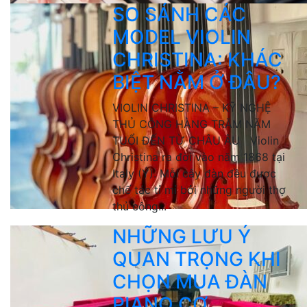
SO SÁNH CÁC
MODEL VIOLIN
CHRISTINA: KHÁC
BIỆT NẰM Ở ĐÂU?
VIOLIN CHRISTINA – KỸ NGHỆ
THỦ CÔNG HÀNG TRĂM NĂM
TUỔI ĐẾN TỪ CHÂU ÂU Violin
Christina ra đời vào năm 1868 tại
Italy (Ý). Mỗi cây đàn đều được
chế tác tỉ mỉ bởi những người thợ
thủ công...
NHỮNG LƯU Ý
QUAN TRỌNG KHI
CHỌN MUA ĐÀN
PIANO CƠ