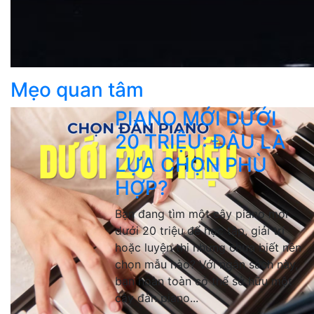
Mẹo quan tâm
PIANO MỚI DƯỚI
20 TRIỆU: ĐÂU LÀ
LỰA CHỌN PHÙ
HỢP?
Bạn đang tìm một cây piano mới
dưới 20 triệu để học tập, giải trí
hoặc luyện thi nhưng chưa biết nên
chọn mẫu nào? Với ngân sách này,
bạn hoàn toàn có thể sở hữu một
cây đàn piano...