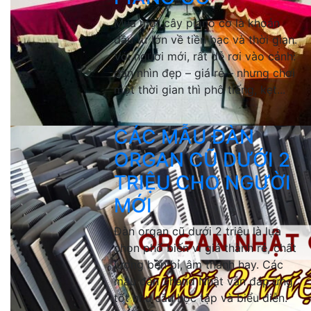
Mua một cây piano cơ là khoản
đầu tư lớn về tiền bạc và thời gian.
Với người mới, rất dễ rơi vào cảnh:
đàn nhìn đẹp – giá rẻ – nhưng chơi
một thời gian thì phô tiếng, kẹt...
CÁC MẪU ĐÀN
ORGAN CŨ DƯỚI 2
TRIỆU CHO NGƯỜI
MỚI
Đàn organ cũ dưới 2 triệu là lựa
chọn phổ biến vì giá thành rẻ, chất
lượng bền bỉ, âm thanh hay. Các
mẫu đàn 2hand Nhật vẫn đáp ứng
tốt nhu cầu học tập và biểu diễn.