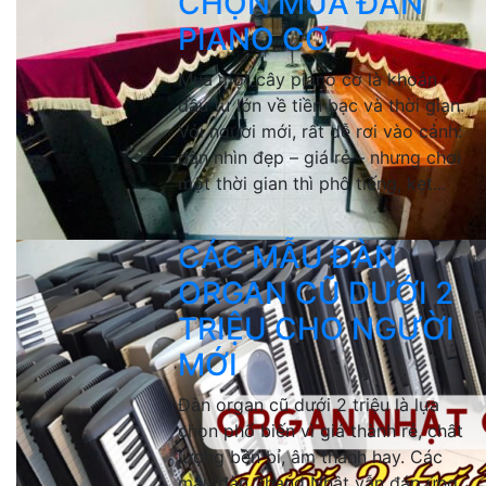
CHỌN MUA ĐÀN
PIANO CƠ
Mua một cây piano cơ là khoản
đầu tư lớn về tiền bạc và thời gian.
Với người mới, rất dễ rơi vào cảnh:
đàn nhìn đẹp – giá rẻ – nhưng chơi
một thời gian thì phô tiếng, kẹt...
CÁC MẪU ĐÀN
ORGAN CŨ DƯỚI 2
TRIỆU CHO NGƯỜI
MỚI
Đàn organ cũ dưới 2 triệu là lựa
chọn phổ biến vì giá thành rẻ, chất
lượng bền bỉ, âm thanh hay. Các
mẫu đàn 2hand Nhật vẫn đáp ứng