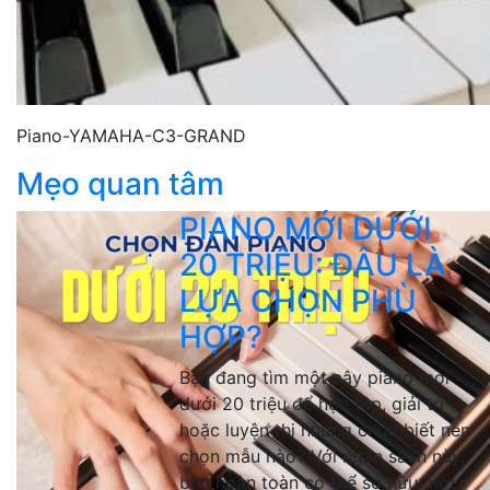
Piano-YAMAHA-C3-GRAND
Mẹo quan tâm
PIANO MỚI DƯỚI
20 TRIỆU: ĐÂU LÀ
LỰA CHỌN PHÙ
HỢP?
Bạn đang tìm một cây piano mới
dưới 20 triệu để học tập, giải trí
hoặc luyện thi nhưng chưa biết nên
chọn mẫu nào? Với ngân sách này,
bạn hoàn toàn có thể sở hữu một