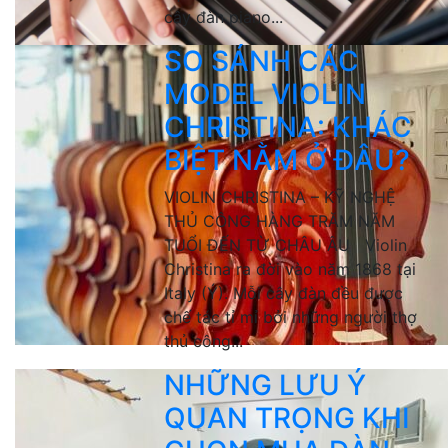
cây đàn piano...
SO SÁNH CÁC
MODEL VIOLIN
CHRISTINA: KHÁC
BIỆT NẰM Ở ĐÂU?
VIOLIN CHRISTINA – KỸ NGHỆ
THỦ CÔNG HÀNG TRĂM NĂM
TUỔI ĐẾN TỪ CHÂU ÂU Violin
Christina ra đời vào năm 1868 tại
Italy (Ý). Mỗi cây đàn đều được
chế tác tỉ mỉ bởi những người thợ
thủ công...
NHỮNG LƯU Ý
QUAN TRỌNG KHI