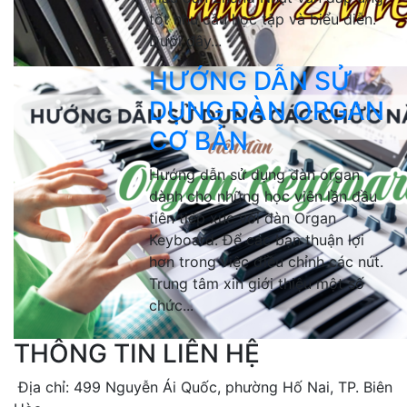
tốt nhu cầu học tập và biểu diễn.
Dưới đây...
HƯỚNG DẪN SỬ
DỤNG ĐÀN ORGAN
CƠ BẢN
Hướng dẫn sử dụng đàn organ
dành cho những học viên lần đầu
tiên tiếp xúc với đàn Organ
Keyboard. Để các bạn thuận lợi
hơn trong việc điều chỉnh các nút.
Trung tâm xin giới thiệu một số
chức...
THÔNG TIN LIÊN HỆ
Địa chỉ: 499 Nguyễn Ái Quốc, phường Hố Nai, TP. Biên