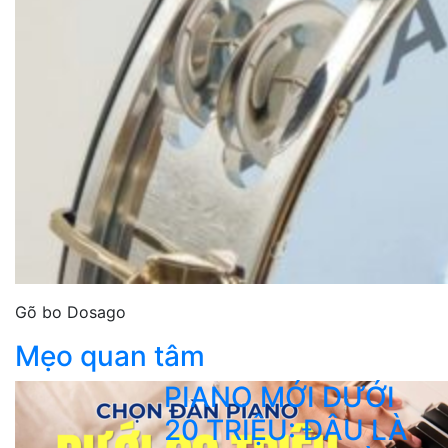
Gõ bo Dosago
Mẹo quan tâm
PIANO MỚI DƯỚI
20 TRIỆU: ĐÂU LÀ