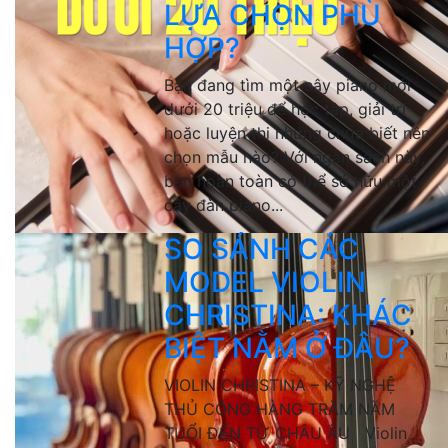
LỰA CHỌN PHÙ
HỢP?
Bạn đang tìm một cây piano mới
dưới 20 triệu để học tập, giải trí
hoặc luyện thi nhưng chưa biết nên
chọn mẫu nào? Với ngân sách này,
bạn hoàn toàn có thể sở hữu một
cây đàn piano...
SO SÁNH CÁC
MODEL VIOLIN
CHRISTINA: KHÁC
BIỆT NẰM Ở ĐÂU?
VIOLIN CHRISTINA – KỸ NGHỆ
THỦ CÔNG HÀNG TRĂM NĂM
TUỔI ĐẾN TỪ CHÂU ÂU Violin