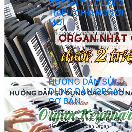
ORGAN CŨ DƯỚI 2
TRIỆU CHO NGƯỜI
MỚI
Đàn organ cũ dưới 2 triệu là lựa
chọn phổ biến vì giá thành rẻ, chất
lượng bền bỉ, âm thanh hay. Các
mẫu đàn 2hand Nhật vẫn đáp ứng
tốt nhu cầu học tập và biểu diễn.
Dưới đây...
HƯỚNG DẪN SỬ
DỤNG ĐÀN ORGAN
CƠ BẢN
Hướng dẫn sử dụng đàn organ
dành cho những học viên lần đầu
tiên tiếp xúc với đàn Organ