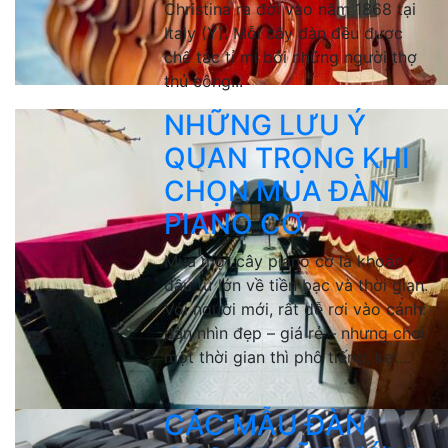
Christina ra đời vào năm 1868 tại
Italy (Ý). Mỗi cây đàn đều được
chế tác tỉ mỉ bởi những người thợ
thủ công...
NHỮNG LƯU Ý
QUAN TRỌNG KHI
CHỌN MUA ĐÀN
PIANO CƠ
Mua một cây piano cơ là khoản
đầu tư lớn về tiền bạc và thời gian.
Với người mới, rất dễ rơi vào cảnh:
đàn nhìn đẹp – giá rẻ – nhưng chơi
một thời gian thì phô tiếng, kẹt...
CÁC MẪU ĐÀN