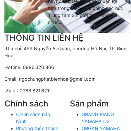
Keyboard. Để các bạn thuận lợi
hơn trong việc điều chỉnh các nút.
Trung tâm xin giới thiệu một số
chức...
THÔNG TIN LIÊN HỆ
Địa chỉ: 499 Nguyễn Ái Quốc, phường Hố Nai, TP. Biên
Hòa
Hotline: 0986.320.806
Email: ngochungphatbienhoa@gmail.com
Zalo : 0988.821.621
Chính sách
Sản phẩm
Chính sách bảo
GRAND PIANO
hành
YAMAHA C3
Phương thức thanh
ORGAN YAMAHA