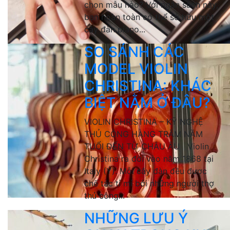
chọn mẫu nào? Với ngân sách này,
bạn hoàn toàn có thể sở hữu một
cây đàn piano...
SO SÁNH CÁC
MODEL VIOLIN
CHRISTINA: KHÁC
BIỆT NẰM Ở ĐÂU?
VIOLIN CHRISTINA – KỸ NGHỆ
THỦ CÔNG HÀNG TRĂM NĂM
TUỔI ĐẾN TỪ CHÂU ÂU Violin
Christina ra đời vào năm 1868 tại
Italy (Ý). Mỗi cây đàn đều được
chế tác tỉ mỉ bởi những người thợ
thủ công...
NHỮNG LƯU Ý