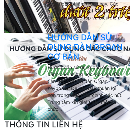
lượng bền bỉ, âm thanh hay. Các
mẫu đàn 2hand Nhật vẫn đáp ứng
tốt nhu cầu học tập và biểu diễn.
Dưới đây...
HƯỚNG DẪN SỬ
DỤNG ĐÀN ORGAN
CƠ BẢN
Hướng dẫn sử dụng đàn organ
dành cho những học viên lần đầu
tiên tiếp xúc với đàn Organ
Keyboard. Để các bạn thuận lợi
hơn trong việc điều chỉnh các nút.
Trung tâm xin giới thiệu một số
chức...
THÔNG TIN LIÊN HỆ