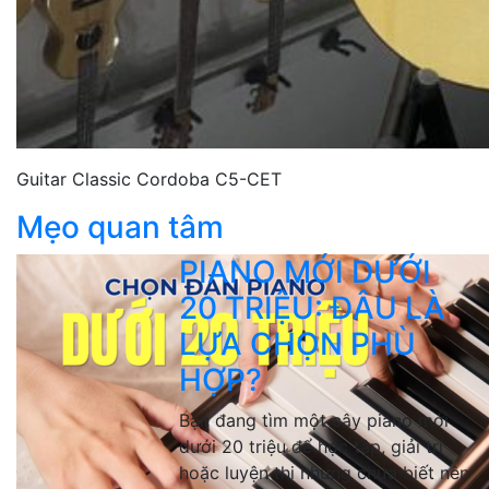
Guitar Classic Cordoba C5-CET
Mẹo quan tâm
PIANO MỚI DƯỚI
20 TRIỆU: ĐÂU LÀ
LỰA CHỌN PHÙ
HỢP?
Bạn đang tìm một cây piano mới
dưới 20 triệu để học tập, giải trí
hoặc luyện thi nhưng chưa biết nên