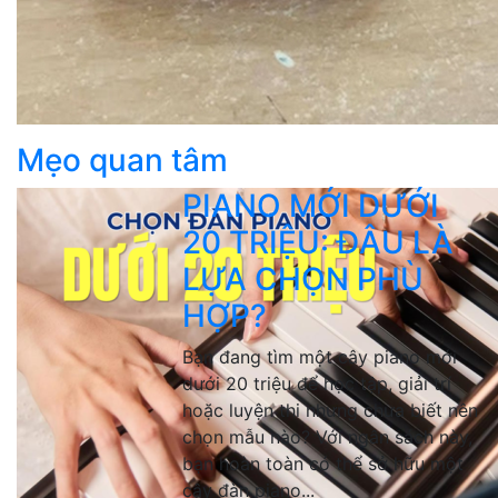
Mẹo quan tâm
PIANO MỚI DƯỚI
20 TRIỆU: ĐÂU LÀ
LỰA CHỌN PHÙ
HỢP?
Bạn đang tìm một cây piano mới
dưới 20 triệu để học tập, giải trí
hoặc luyện thi nhưng chưa biết nên
chọn mẫu nào? Với ngân sách này,
bạn hoàn toàn có thể sở hữu một
cây đàn piano...