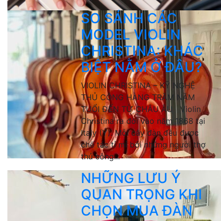
SO SÁNH CÁC
MODEL VIOLIN
CHRISTINA: KHÁC
BIỆT NẰM Ở ĐÂU?
VIOLIN CHRISTINA – KỸ NGHỆ
THỦ CÔNG HÀNG TRĂM NĂM
TUỔI ĐẾN TỪ CHÂU ÂU Violin
Christina ra đời vào năm 1868 tại
Italy (Ý). Mỗi cây đàn đều được
chế tác tỉ mỉ bởi những người thợ
thủ công...
NHỮNG LƯU Ý
QUAN TRỌNG KHI
CHỌN MUA ĐÀN