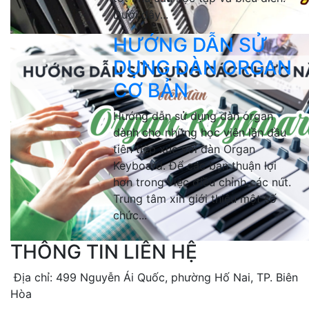
Dưới đây...
HƯỚNG DẪN SỬ
DỤNG ĐÀN ORGAN
CƠ BẢN
Hướng dẫn sử dụng đàn organ
dành cho những học viên lần đầu
tiên tiếp xúc với đàn Organ
Keyboard. Để các bạn thuận lợi
hơn trong việc điều chỉnh các nút.
Trung tâm xin giới thiệu một số
chức...
THÔNG TIN LIÊN HỆ
Địa chỉ: 499 Nguyễn Ái Quốc, phường Hố Nai, TP. Biên
Hòa