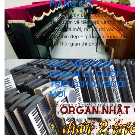
PIANO CƠ
Mua một cây piano cơ là khoản
đầu tư lớn về tiền bạc và thời gian.
Với người mới, rất dễ rơi vào cảnh:
đàn nhìn đẹp – giá rẻ – nhưng chơi
một thời gian thì phô tiếng, kẹt...
CÁC MẪU ĐÀN
ORGAN CŨ DƯỚI 2
TRIỆU CHO NGƯỜI
MỚI
Đàn organ cũ dưới 2 triệu là lựa
chọn phổ biến vì giá thành rẻ, chất
lượng bền bỉ, âm thanh hay. Các
mẫu đàn 2hand Nhật vẫn đáp ứng
tốt nhu cầu học tập và biểu diễn.