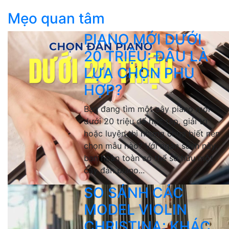
Mẹo quan tâm
PIANO MỚI DƯỚI
20 TRIỆU: ĐÂU LÀ
LỰA CHỌN PHÙ
HỢP?
Bạn đang tìm một cây piano mới
dưới 20 triệu để học tập, giải trí
hoặc luyện thi nhưng chưa biết nên
chọn mẫu nào? Với ngân sách này,
bạn hoàn toàn có thể sở hữu một
cây đàn piano...
SO SÁNH CÁC
MODEL VIOLIN
CHRISTINA: KHÁC