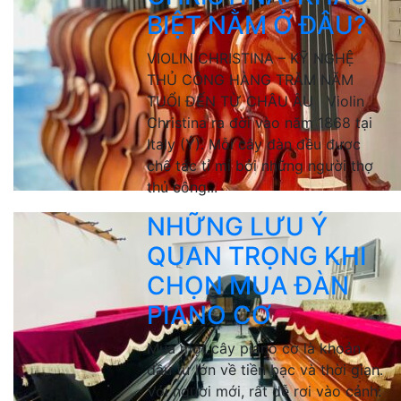
BIỆT NẰM Ở ĐÂU?
VIOLIN CHRISTINA – KỸ NGHỆ
THỦ CÔNG HÀNG TRĂM NĂM
TUỔI ĐẾN TỪ CHÂU ÂU Violin
Christina ra đời vào năm 1868 tại
Italy (Ý). Mỗi cây đàn đều được
chế tác tỉ mỉ bởi những người thợ
thủ công...
NHỮNG LƯU Ý
QUAN TRỌNG KHI
CHỌN MUA ĐÀN
PIANO CƠ
Mua một cây piano cơ là khoản
đầu tư lớn về tiền bạc và thời gian.
Với người mới, rất dễ rơi vào cảnh: