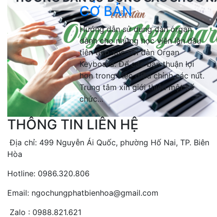
CƠ BẢN
Hướng dẫn sử dụng đàn organ
dành cho những học viên lần đầu
tiên tiếp xúc với đàn Organ
Keyboard. Để các bạn thuận lợi
hơn trong việc điều chỉnh các nút.
Trung tâm xin giới thiệu một số
chức...
THÔNG TIN LIÊN HỆ
Địa chỉ: 499 Nguyễn Ái Quốc, phường Hố Nai, TP. Biên
Hòa
Hotline: 0986.320.806
Email: ngochungphatbienhoa@gmail.com
Zalo : 0988.821.621