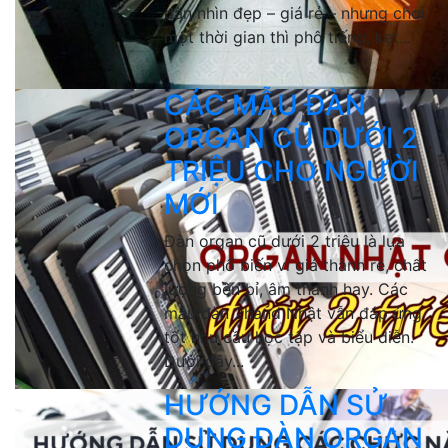
đàn nhìn đẹp – giá rẻ – nhưng chơi
một thời gian thì phô tiếng, kẹt...
CÁC MẪU ĐÀN
ORGAN CŨ DƯỚI 2
TRIỆU CHO NGƯỜI
MỚI
Đàn organ cũ dưới 2 triệu là lựa
chọn phổ biến vì giá thành rẻ, chất
lượng bền bỉ, âm thanh hay. Các
mẫu đàn 2hand Nhật vẫn đáp ứng
tốt nhu cầu học tập và biểu diễn.
Dưới đây...
HƯỚNG DẪN SỬ
DỤNG ĐÀN ORGAN