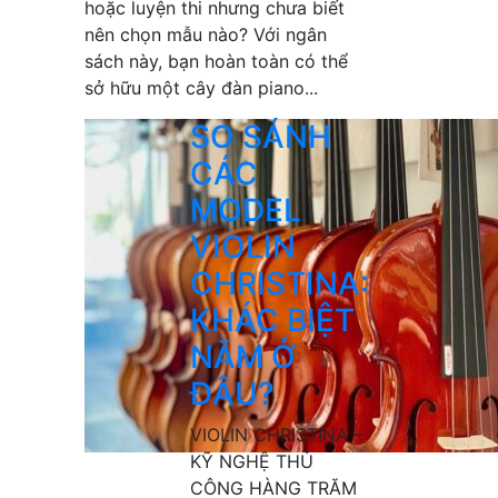
hoặc luyện thi nhưng chưa biết
nên chọn mẫu nào? Với ngân
sách này, bạn hoàn toàn có thể
sở hữu một cây đàn piano...
SO SÁNH
CÁC
MODEL
VIOLIN
CHRISTINA:
KHÁC BIỆT
NẰM Ở
ĐÂU?
VIOLIN CHRISTINA –
KỸ NGHỆ THỦ
CÔNG HÀNG TRĂM