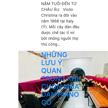
NĂM TUỔI ĐẾN TỪ
CHÂU ÂU Violin
Christina ra đời vào
năm 1868 tại Italy
(Ý). Mỗi cây đàn đều
được chế tác tỉ mỉ
bởi những người thợ
thủ công...
NHỮNG
LƯU Ý
QUAN
TRỌNG KHI
CHỌN MUA
ĐÀN PIANO
CƠ