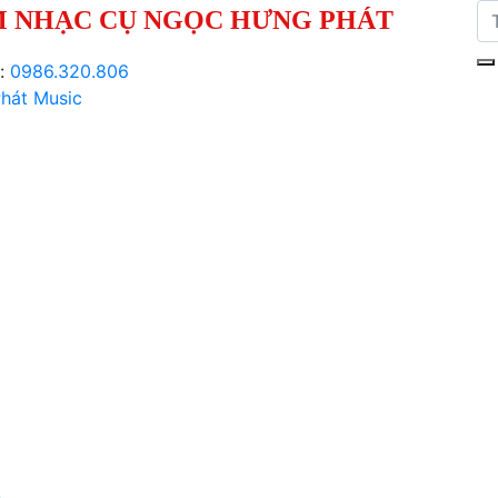
 NHẠC CỤ NGỌC HƯNG PHÁT
i:
0986.320.806
hát Music