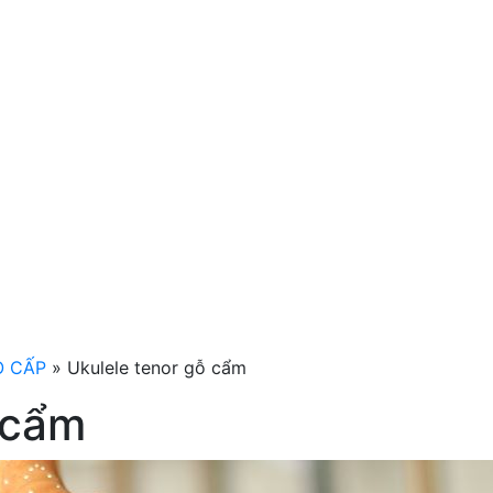
 CẤP
»
Ukulele tenor gỗ cẩm
 cẩm