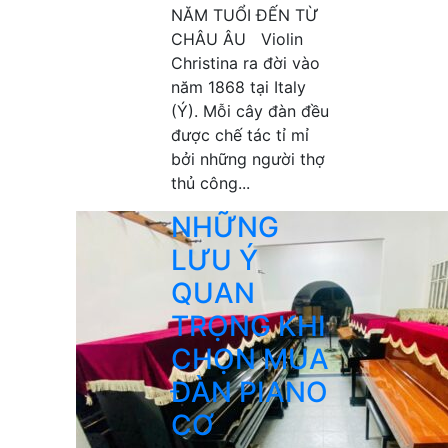
NĂM TUỔI ĐẾN TỪ
CHÂU ÂU Violin
Christina ra đời vào
năm 1868 tại Italy
(Ý). Mỗi cây đàn đều
được chế tác tỉ mỉ
bởi những người thợ
thủ công...
NHỮNG
LƯU Ý
QUAN
TRỌNG KHI
CHỌN MUA
ĐÀN PIANO
CƠ