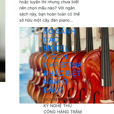
hoặc luyện thi nhưng chưa biết
nên chọn mẫu nào? Với ngân
sách này, bạn hoàn toàn có thể
sở hữu một cây đàn piano...
SO SÁNH
CÁC
MODEL
VIOLIN
CHRISTINA:
KHÁC BIỆT
NẰM Ở
ĐÂU?
VIOLIN CHRISTINA –
KỸ NGHỆ THỦ
CÔNG HÀNG TRĂM