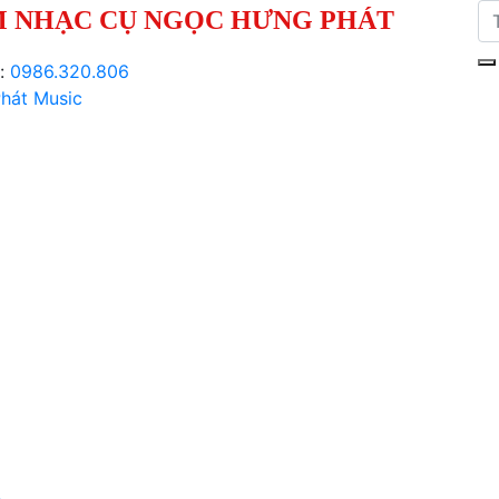
 NHẠC CỤ NGỌC HƯNG PHÁT
i:
0986.320.806
hát Music