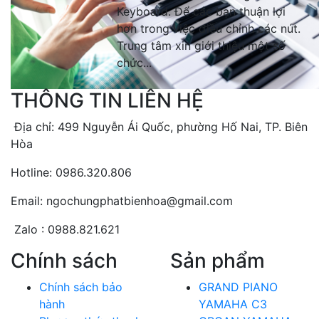
Keyboard. Để các bạn thuận lợi
hơn trong việc điều chỉnh các nút.
Trung tâm xin giới thiệu một số
chức...
THÔNG TIN LIÊN HỆ
Địa chỉ: 499 Nguyễn Ái Quốc, phường Hố Nai, TP. Biên
Hòa
Hotline: 0986.320.806
Email: ngochungphatbienhoa@gmail.com
Zalo : 0988.821.621
Chính sách
Sản phẩm
Chính sách bảo
GRAND PIANO
hành
YAMAHA C3