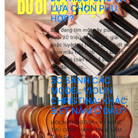
LỰA CHỌN PHÙ
HỢP?
Bạn đang tìm một cây piano mới
dưới 20 triệu để học tập, giải trí
hoặc luyện thi nhưng chưa biết nên
chọn mẫu nào? Với ngân sách này,
bạn hoàn toàn có thể sở hữu một
cây đàn piano...
SO SÁNH CÁC
MODEL VIOLIN
CHRISTINA: KHÁC
BIỆT NẰM Ở ĐÂU?
VIOLIN CHRISTINA – KỸ NGHỆ
THỦ CÔNG HÀNG TRĂM NĂM
TUỔI ĐẾN TỪ CHÂU ÂU Violin