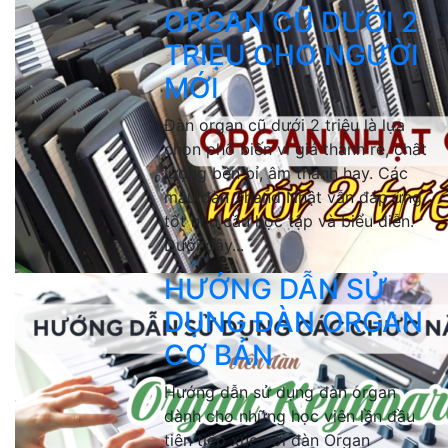
ORGAN CŨ DƯỚI 2
TRIỆU CHO NGƯỜI
MỚI
Đàn organ cũ dưới 2 triệu là lựa
chọn phổ biến vì giá thành rẻ, chất
lượng bền bỉ, âm thanh hay. Các
mẫu đàn 2hand Nhật vẫn đáp ứng
tốt nhu cầu học tập và biểu diễn.
Dưới đây...
HƯỚNG DẪN SỬ
DỤNG ĐÀN ORGAN
CƠ BẢN
Hướng dẫn sử dụng đàn organ
dành cho những học viên lần đầu
tiên tiếp xúc với đàn Organ