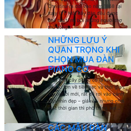
Christina ra đời vào năm 1868 tại
Italy (Ý). Mỗi cây đàn đều được
chế tác tỉ mỉ bởi những người thợ
thủ công...
NHỮNG LƯU Ý
QUAN TRỌNG KHI
CHỌN MUA ĐÀN
PIANO CƠ
Mua một cây piano cơ là khoản
đầu tư lớn về tiền bạc và thời gian.
Với người mới, rất dễ rơi vào cảnh:
đàn nhìn đẹp – giá rẻ – nhưng chơi
một thời gian thì phô tiếng, kẹt...
CÁC MẪU ĐÀN