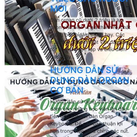
MỚI
Đàn organ cũ dưới 2 triệu là lựa
chọn phổ biến vì giá thành rẻ, chất
lượng bền bỉ, âm thanh hay. Các
mẫu đàn 2hand Nhật vẫn đáp ứng
tốt nhu cầu học tập và biểu diễn.
Dưới đây...
HƯỚNG DẪN SỬ
DỤNG ĐÀN ORGAN
CƠ BẢN
Hướng dẫn sử dụng đàn organ
dành cho những học viên lần đầu
tiên tiếp xúc với đàn Organ
Keyboard. Để các bạn thuận lợi
hơn trong việc điều chỉnh các nút.