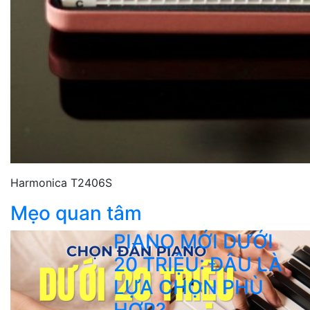
Harmonica T2406S
Mẹo quan tâm
PIANO MỚI DƯỚI
20 TRIỆU: ĐÂU LÀ
LỰA CHỌN PHÙ