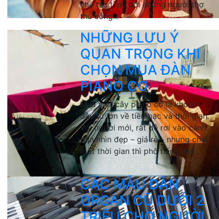
chế tác tỉ mỉ bởi những người thợ
thủ công...
NHỮNG LƯU Ý
QUAN TRỌNG KHI
CHỌN MUA ĐÀN
PIANO CƠ
Mua một cây piano cơ là khoản
đầu tư lớn về tiền bạc và thời gian.
Với người mới, rất dễ rơi vào cảnh:
đàn nhìn đẹp – giá rẻ – nhưng chơi
một thời gian thì phô tiếng, kẹt...
CÁC MẪU ĐÀN
ORGAN CŨ DƯỚI 2
TRIỆU CHO NGƯỜI