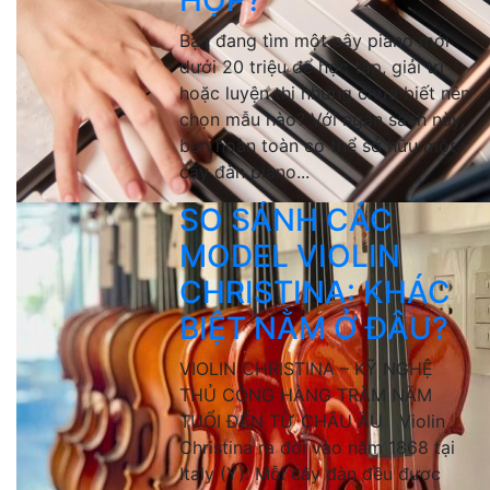
HỢP?
Bạn đang tìm một cây piano mới
dưới 20 triệu để học tập, giải trí
hoặc luyện thi nhưng chưa biết nên
chọn mẫu nào? Với ngân sách này,
bạn hoàn toàn có thể sở hữu một
cây đàn piano...
SO SÁNH CÁC
MODEL VIOLIN
CHRISTINA: KHÁC
BIỆT NẰM Ở ĐÂU?
VIOLIN CHRISTINA – KỸ NGHỆ
THỦ CÔNG HÀNG TRĂM NĂM
TUỔI ĐẾN TỪ CHÂU ÂU Violin
Christina ra đời vào năm 1868 tại
Italy (Ý). Mỗi cây đàn đều được