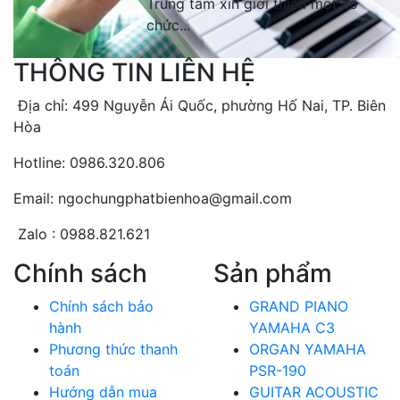
Trung tâm xin giới thiệu một số
chức...
THÔNG TIN LIÊN HỆ
Địa chỉ: 499 Nguyễn Ái Quốc, phường Hố Nai, TP. Biên
Hòa
Hotline: 0986.320.806
Email: ngochungphatbienhoa@gmail.com
Zalo : 0988.821.621
Chính sách
Sản phẩm
Chính sách bảo
GRAND PIANO
hành
YAMAHA C3
Phương thức thanh
ORGAN YAMAHA
toán
PSR-190
Hướng dẫn mua
GUITAR ACOUSTIC