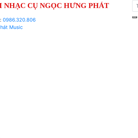
 NHẠC CỤ NGỌC HƯNG PHÁT
i:
0986.320.806
hát Music