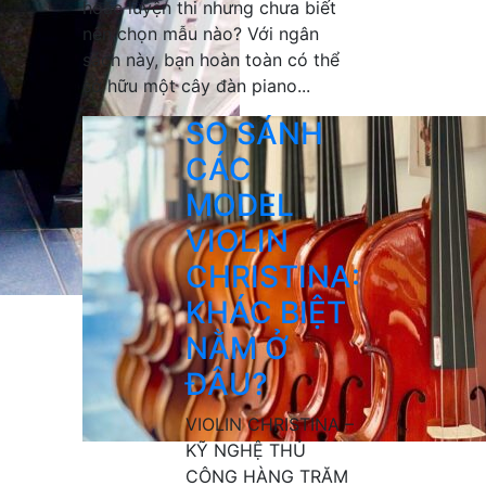
hoặc luyện thi nhưng chưa biết
nên chọn mẫu nào? Với ngân
sách này, bạn hoàn toàn có thể
sở hữu một cây đàn piano...
SO SÁNH
CÁC
MODEL
VIOLIN
CHRISTINA:
KHÁC BIỆT
NẰM Ở
ĐÂU?
VIOLIN CHRISTINA –
KỸ NGHỆ THỦ
CÔNG HÀNG TRĂM