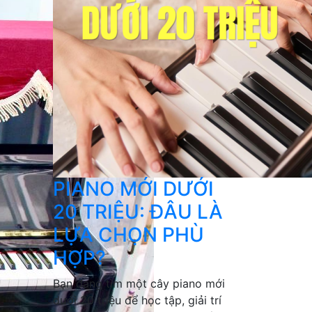
PIANO MỚI DƯỚI
20 TRIỆU: ĐÂU LÀ
LỰA CHỌN PHÙ
HỢP?
Bạn đang tìm một cây piano mới
dưới 20 triệu để học tập, giải trí