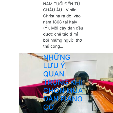
NĂM TUỔI ĐẾN TỪ
CHÂU ÂU Violin
Christina ra đời vào
năm 1868 tại Italy
(Ý). Mỗi cây đàn đều
được chế tác tỉ mỉ
bởi những người thợ
thủ công...
NHỮNG
LƯU Ý
QUAN
TRỌNG KHI
CHỌN MUA
ĐÀN PIANO
CƠ