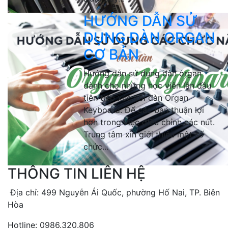
HƯỚNG DẪN SỬ
DỤNG ĐÀN ORGAN
CƠ BẢN
Hướng dẫn sử dụng đàn organ
dành cho những học viên lần đầu
tiên tiếp xúc với đàn Organ
Keyboard. Để các bạn thuận lợi
hơn trong việc điều chỉnh các nút.
Trung tâm xin giới thiệu một số
chức...
THÔNG TIN LIÊN HỆ
Địa chỉ: 499 Nguyễn Ái Quốc, phường Hố Nai, TP. Biên
Hòa
Hotline: 0986.320.806