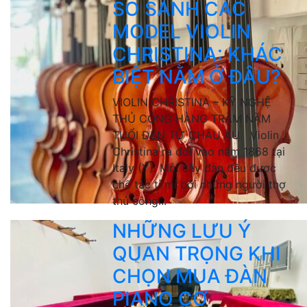
SO SÁNH CÁC
MODEL VIOLIN
CHRISTINA: KHÁC
BIỆT NẰM Ở ĐÂU?
VIOLIN CHRISTINA – KỸ NGHỆ
THỦ CÔNG HÀNG TRĂM NĂM
TUỔI ĐẾN TỪ CHÂU ÂU Violin
Christina ra đời vào năm 1868 tại
Italy (Ý). Mỗi cây đàn đều được
chế tác tỉ mỉ bởi những người thợ
thủ công...
NHỮNG LƯU Ý
QUAN TRỌNG KHI
CHỌN MUA ĐÀN
PIANO CƠ