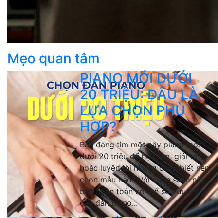
Mẹo quan tâm
PIANO MỚI DƯỚI
20 TRIỆU: ĐÂU LÀ
LỰA CHỌN PHÙ
HỢP?
Bạn đang tìm một cây piano mới
dưới 20 triệu để học tập, giải trí
hoặc luyện thi nhưng chưa biết nên
chọn mẫu nào? Với ngân sách này,
bạn hoàn toàn có thể sở hữu một
cây đàn piano...