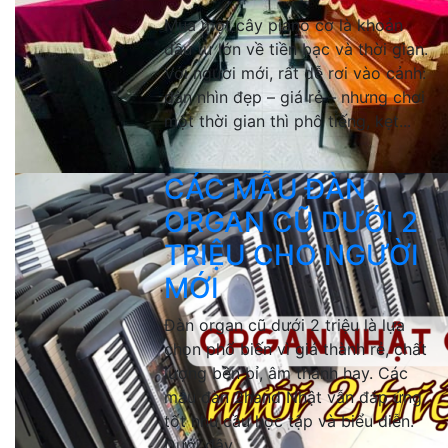
Mua một cây piano cơ là khoản
đầu tư lớn về tiền bạc và thời gian.
Với người mới, rất dễ rơi vào cảnh:
đàn nhìn đẹp – giá rẻ – nhưng chơi
một thời gian thì phô tiếng, kẹt...
CÁC MẪU ĐÀN
ORGAN CŨ DƯỚI 2
TRIỆU CHO NGƯỜI
MỚI
Đàn organ cũ dưới 2 triệu là lựa
chọn phổ biến vì giá thành rẻ, chất
lượng bền bỉ, âm thanh hay. Các
mẫu đàn 2hand Nhật vẫn đáp ứng
tốt nhu cầu học tập và biểu diễn.
Dưới đây...