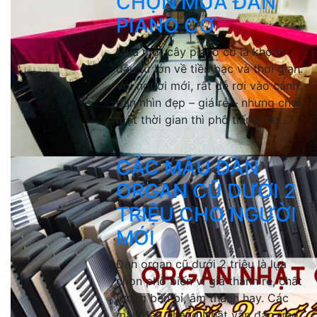
CHỌN MUA ĐÀN
PIANO CƠ
Mua một cây piano cơ là khoản
đầu tư lớn về tiền bạc và thời gian.
Với người mới, rất dễ rơi vào cảnh:
đàn nhìn đẹp – giá rẻ – nhưng chơi
một thời gian thì phô tiếng, kẹt...
CÁC MẪU ĐÀN
ORGAN CŨ DƯỚI 2
TRIỆU CHO NGƯỜI
MỚI
Đàn organ cũ dưới 2 triệu là lựa
chọn phổ biến vì giá thành rẻ, chất
lượng bền bỉ, âm thanh hay. Các
mẫu đàn 2hand Nhật vẫn đáp ứng