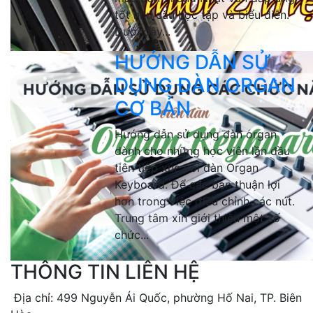
tốt nhu cầu học tập và biểu diễn.
Dưới đây...
HƯỚNG DẪN SỬ
DỤNG ĐÀN ORGAN
CƠ BẢN
Hướng dẫn sử dụng đàn organ
dành cho những học viên lần đầu
tiên tiếp xúc với đàn Organ
Keyboard. Để các bạn thuận lợi
hơn trong việc điều chỉnh các nút.
Trung tâm xin giới thiệu một số
chức...
THÔNG TIN LIÊN HỆ
Địa chỉ: 499 Nguyễn Ái Quốc, phường Hố Nai, TP. Biên