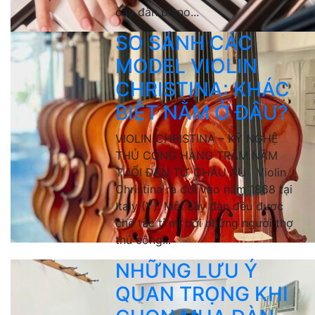
cây đàn piano...
SO SÁNH CÁC
MODEL VIOLIN
CHRISTINA: KHÁC
BIỆT NẰM Ở ĐÂU?
VIOLIN CHRISTINA – KỸ NGHỆ
THỦ CÔNG HÀNG TRĂM NĂM
TUỔI ĐẾN TỪ CHÂU ÂU Violin
Christina ra đời vào năm 1868 tại
Italy (Ý). Mỗi cây đàn đều được
chế tác tỉ mỉ bởi những người thợ
thủ công...
NHỮNG LƯU Ý
QUAN TRỌNG KHI