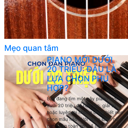
Mẹo quan tâm
PIANO MỚI DƯỚI
20 TRIỆU: ĐÂU LÀ
LỰA CHỌN PHÙ
HỢP?
Bạn đang tìm một cây piano mới
dưới 20 triệu để học tập, giải trí
hoặc luyện thi nhưng chưa biết nên
chọn mẫu nào? Với ngân sách này,
bạn hoàn toàn có thể sở hữu một