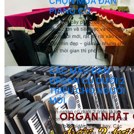
CHỌN MUA ĐÀN
PIANO CƠ
Mua một cây piano cơ là khoản
đầu tư lớn về tiền bạc và thời gian.
Với người mới, rất dễ rơi vào cảnh:
đàn nhìn đẹp – giá rẻ – nhưng chơi
một thời gian thì phô tiếng, kẹt...
CÁC MẪU ĐÀN
ORGAN CŨ DƯỚI 2
TRIỆU CHO NGƯỜI
MỚI
Đàn organ cũ dưới 2 triệu là lựa
chọn phổ biến vì giá thành rẻ, chất
lượng bền bỉ, âm thanh hay. Các
mẫu đàn 2hand Nhật vẫn đáp ứng