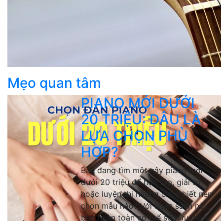
Mẹo quan tâm
PIANO MỚI DƯỚI
20 TRIỆU: ĐÂU LÀ
LỰA CHỌN PHÙ
HỢP?
Bạn đang tìm một cây piano mới
dưới 20 triệu để học tập, giải trí
hoặc luyện thi nhưng chưa biết nên
chọn mẫu nào? Với ngân sách này,
bạn hoàn toàn có thể sở hữu một