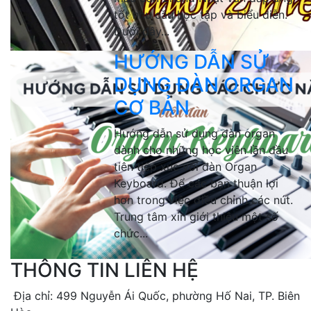
tốt nhu cầu học tập và biểu diễn.
Dưới đây...
HƯỚNG DẪN SỬ
DỤNG ĐÀN ORGAN
CƠ BẢN
Hướng dẫn sử dụng đàn organ
dành cho những học viên lần đầu
tiên tiếp xúc với đàn Organ
Keyboard. Để các bạn thuận lợi
hơn trong việc điều chỉnh các nút.
Trung tâm xin giới thiệu một số
chức...
THÔNG TIN LIÊN HỆ
Địa chỉ: 499 Nguyễn Ái Quốc, phường Hố Nai, TP. Biên