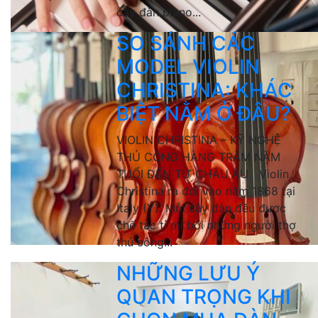
cây đàn piano...
SO SÁNH CÁC
MODEL VIOLIN
CHRISTINA: KHÁC
BIỆT NẰM Ở ĐÂU?
VIOLIN CHRISTINA – KỸ NGHỆ
THỦ CÔNG HÀNG TRĂM NĂM
TUỔI ĐẾN TỪ CHÂU ÂU Violin
Christina ra đời vào năm 1868 tại
Italy (Ý). Mỗi cây đàn đều được
chế tác tỉ mỉ bởi những người thợ
thủ công...
NHỮNG LƯU Ý
QUAN TRỌNG KHI