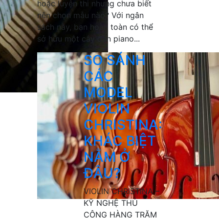
hoặc luyện thi nhưng chưa biết
nên chọn mẫu nào? Với ngân
sách này, bạn hoàn toàn có thể
sở hữu một cây đàn piano...
SO SÁNH
CÁC
MODEL
VIOLIN
CHRISTINA:
KHÁC BIỆT
NẰM Ở
ĐÂU?
VIOLIN CHRISTINA –
KỸ NGHỆ THỦ
CÔNG HÀNG TRĂM