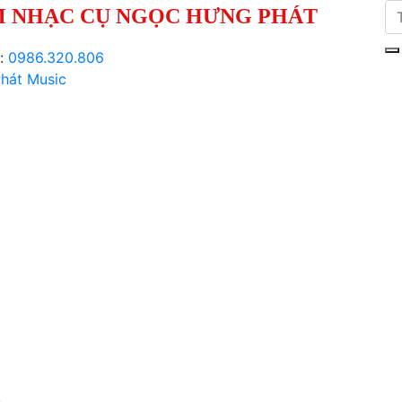
 NHẠC CỤ NGỌC HƯNG PHÁT
i:
0986.320.806
hát Music