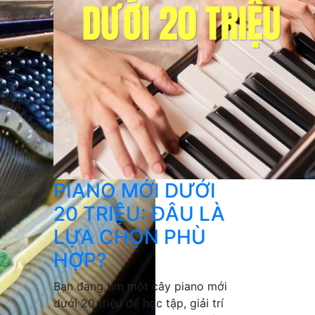
PIANO MỚI DƯỚI
20 TRIỆU: ĐÂU LÀ
LỰA CHỌN PHÙ
HỢP?
Bạn đang tìm một cây piano mới
dưới 20 triệu để học tập, giải trí