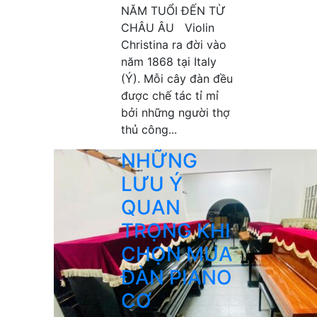
NĂM TUỔI ĐẾN TỪ
CHÂU ÂU Violin
Christina ra đời vào
năm 1868 tại Italy
(Ý). Mỗi cây đàn đều
được chế tác tỉ mỉ
bởi những người thợ
thủ công...
NHỮNG
LƯU Ý
QUAN
TRỌNG KHI
CHỌN MUA
ĐÀN PIANO
CƠ