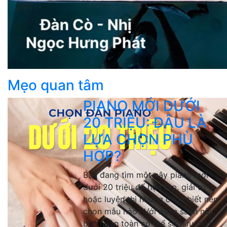
Mẹo quan tâm
PIANO MỚI DƯỚI
20 TRIỆU: ĐÂU LÀ
LỰA CHỌN PHÙ
HỢP?
Bạn đang tìm một cây piano mới
dưới 20 triệu để học tập, giải trí
hoặc luyện thi nhưng chưa biết nên
chọn mẫu nào? Với ngân sách này,
bạn hoàn toàn có thể sở hữu một