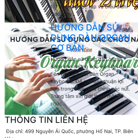
tốt nhu cầu học tập và biểu diễn.
Dưới đây...
HƯỚNG DẪN SỬ
DỤNG ĐÀN ORGAN
CƠ BẢN
Hướng dẫn sử dụng đàn organ
dành cho những học viên lần đầu
tiên tiếp xúc với đàn Organ
Keyboard. Để các bạn thuận lợi
hơn trong việc điều chỉnh các nút.
Trung tâm xin giới thiệu một số
chức...
THÔNG TIN LIÊN HỆ
Địa chỉ: 499 Nguyễn Ái Quốc, phường Hố Nai, TP. Biên