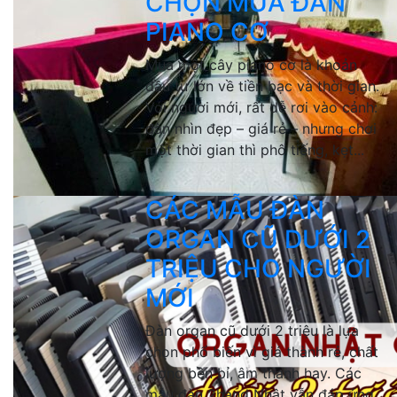
CHỌN MUA ĐÀN
PIANO CƠ
Mua một cây piano cơ là khoản
đầu tư lớn về tiền bạc và thời gian.
Với người mới, rất dễ rơi vào cảnh:
đàn nhìn đẹp – giá rẻ – nhưng chơi
một thời gian thì phô tiếng, kẹt...
CÁC MẪU ĐÀN
ORGAN CŨ DƯỚI 2
TRIỆU CHO NGƯỜI
MỚI
Đàn organ cũ dưới 2 triệu là lựa
chọn phổ biến vì giá thành rẻ, chất
lượng bền bỉ, âm thanh hay. Các
mẫu đàn 2hand Nhật vẫn đáp ứng