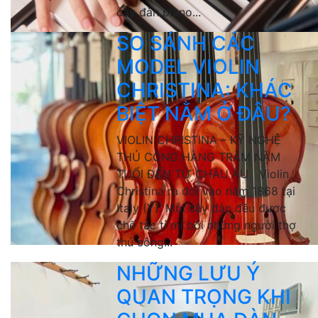
cây đàn piano...
SO SÁNH CÁC
MODEL VIOLIN
CHRISTINA: KHÁC
BIỆT NẰM Ở ĐÂU?
VIOLIN CHRISTINA – KỸ NGHỆ
THỦ CÔNG HÀNG TRĂM NĂM
TUỔI ĐẾN TỪ CHÂU ÂU Violin
Christina ra đời vào năm 1868 tại
Italy (Ý). Mỗi cây đàn đều được
chế tác tỉ mỉ bởi những người thợ
thủ công...
NHỮNG LƯU Ý
QUAN TRỌNG KHI