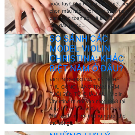
hoặc luyện thi nhưng chưa biết nên
chọn mẫu nào? Với ngân sách này,
bạn hoàn toàn có thể sở hữu một
cây đàn piano...
SO SÁNH CÁC
MODEL VIOLIN
CHRISTINA: KHÁC
BIỆT NẰM Ở ĐÂU?
VIOLIN CHRISTINA – KỸ NGHỆ
THỦ CÔNG HÀNG TRĂM NĂM
TUỔI ĐẾN TỪ CHÂU ÂU Violin
Christina ra đời vào năm 1868 tại
Italy (Ý). Mỗi cây đàn đều được
chế tác tỉ mỉ bởi những người thợ
thủ công...