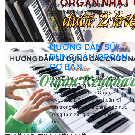
chọn phổ biến vì giá thành rẻ, chất
lượng bền bỉ, âm thanh hay. Các
mẫu đàn 2hand Nhật vẫn đáp ứng
tốt nhu cầu học tập và biểu diễn.
Dưới đây...
HƯỚNG DẪN SỬ
DỤNG ĐÀN ORGAN
CƠ BẢN
Hướng dẫn sử dụng đàn organ
dành cho những học viên lần đầu
tiên tiếp xúc với đàn Organ
Keyboard. Để các bạn thuận lợi
hơn trong việc điều chỉnh các nút.
Trung tâm xin giới thiệu một số
chức...