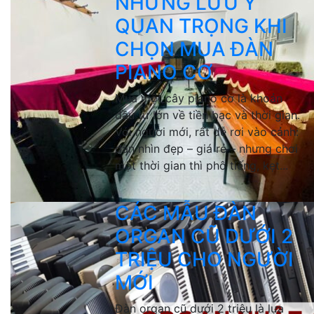
NHỮNG LƯU Ý
QUAN TRỌNG KHI
CHỌN MUA ĐÀN
PIANO CƠ
Mua một cây piano cơ là khoản
đầu tư lớn về tiền bạc và thời gian.
Với người mới, rất dễ rơi vào cảnh:
đàn nhìn đẹp – giá rẻ – nhưng chơi
một thời gian thì phô tiếng, kẹt...
CÁC MẪU ĐÀN
ORGAN CŨ DƯỚI 2
TRIỆU CHO NGƯỜI
MỚI
Đàn organ cũ dưới 2 triệu là lựa