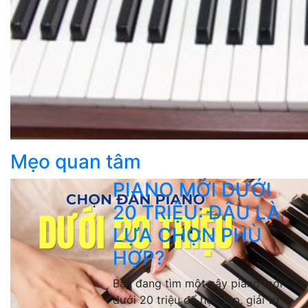
Mẹo quan tâm
PIANO MỚI DƯỚI
20 TRIỆU: ĐÂU LÀ
LỰA CHỌN PHÙ
HỢP?
Bạn đang tìm một cây piano mới
dưới 20 triệu để học tập, giải trí