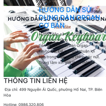
HƯỚNG DẪN SỬ
DỤNG ĐÀN ORGAN
CƠ BẢN
Hướng dẫn sử dụng đàn organ
dành cho những học viên lần đầu
tiên tiếp xúc với đàn Organ
Keyboard. Để các bạn thuận lợi
hơn trong việc điều chỉnh các nút.
Trung tâm xin giới thiệu một số
chức...
THÔNG TIN LIÊN HỆ
Địa chỉ: 499 Nguyễn Ái Quốc, phường Hố Nai, TP. Biên
Hòa
Hotline: 0986.320.806