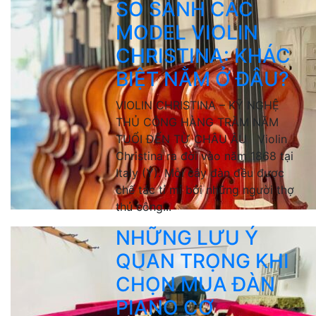
SO SÁNH CÁC
MODEL VIOLIN
CHRISTINA: KHÁC
BIỆT NẰM Ở ĐÂU?
VIOLIN CHRISTINA – KỸ NGHỆ
THỦ CÔNG HÀNG TRĂM NĂM
TUỔI ĐẾN TỪ CHÂU ÂU Violin
Christina ra đời vào năm 1868 tại
Italy (Ý). Mỗi cây đàn đều được
chế tác tỉ mỉ bởi những người thợ
thủ công...
NHỮNG LƯU Ý
QUAN TRỌNG KHI
CHỌN MUA ĐÀN
PIANO CƠ