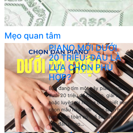
Mẹo quan tâm
PIANO MỚI DƯỚI
20 TRIỆU: ĐÂU LÀ
LỰA CHỌN PHÙ
HỢP?
Bạn đang tìm một cây piano mới
dưới 20 triệu để học tập, giải trí
hoặc luyện thi nhưng chưa biết nên
chọn mẫu nào? Với ngân sách này,
bạn hoàn toàn có thể sở hữu một
cây đàn piano...