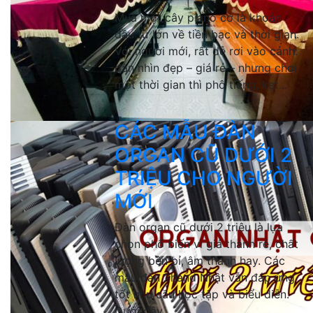
Mua một cây piano cơ là khoản
đầu tư lớn về tiền bạc và thời gian.
Với người mới, rất dễ rơi vào cảnh:
đàn nhìn đẹp – giá rẻ – nhưng chơi
một thời gian thì phô tiếng, kẹt...
CÁC MẪU ĐÀN
ORGAN CŨ DƯỚI 2
TRIỆU CHO NGƯỜI
MỚI
Đàn organ cũ dưới 2 triệu là lựa
chọn phổ biến vì giá thành rẻ, chất
lượng bền bỉ, âm thanh hay. Các
mẫu đàn 2hand Nhật vẫn đáp ứng
tốt nhu cầu học tập và biểu diễn.
Dưới đây...