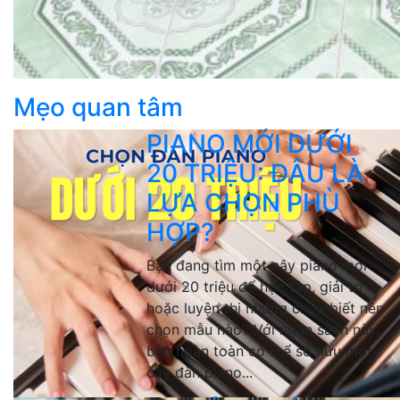
Mẹo quan tâm
PIANO MỚI DƯỚI
20 TRIỆU: ĐÂU LÀ
LỰA CHỌN PHÙ
HỢP?
Bạn đang tìm một cây piano mới
dưới 20 triệu để học tập, giải trí
hoặc luyện thi nhưng chưa biết nên
chọn mẫu nào? Với ngân sách này,
bạn hoàn toàn có thể sở hữu một
cây đàn piano...