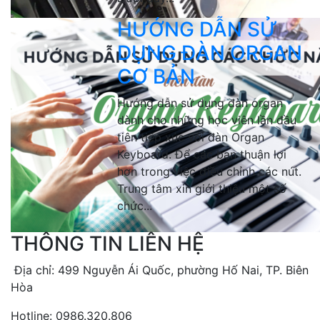
HƯỚNG DẪN SỬ
DỤNG ĐÀN ORGAN
CƠ BẢN
Hướng dẫn sử dụng đàn organ
dành cho những học viên lần đầu
tiên tiếp xúc với đàn Organ
Keyboard. Để các bạn thuận lợi
hơn trong việc điều chỉnh các nút.
Trung tâm xin giới thiệu một số
chức...
THÔNG TIN LIÊN HỆ
Địa chỉ: 499 Nguyễn Ái Quốc, phường Hố Nai, TP. Biên
Hòa
Hotline: 0986.320.806