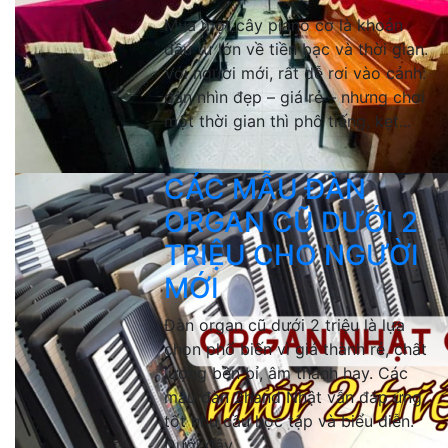
Mua một cây piano cơ là khoản
đầu tư lớn về tiền bạc và thời gian.
Với người mới, rất dễ rơi vào cảnh:
đàn nhìn đẹp – giá rẻ – nhưng chơi
một thời gian thì phô tiếng, kẹt...
CÁC MẪU ĐÀN
ORGAN CŨ DƯỚI 2
TRIỆU CHO NGƯỜI
MỚI
Đàn organ cũ dưới 2 triệu là lựa
chọn phổ biến vì giá thành rẻ, chất
lượng bền bỉ, âm thanh hay. Các
mẫu đàn 2hand Nhật vẫn đáp ứng
tốt nhu cầu học tập và biểu diễn.
Dưới đây...