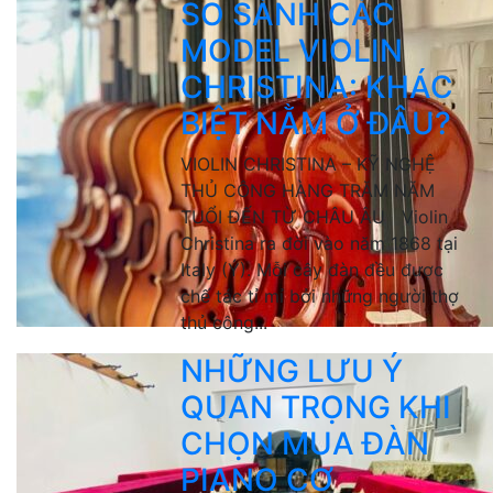
SO SÁNH CÁC
MODEL VIOLIN
CHRISTINA: KHÁC
BIỆT NẰM Ở ĐÂU?
VIOLIN CHRISTINA – KỸ NGHỆ
THỦ CÔNG HÀNG TRĂM NĂM
TUỔI ĐẾN TỪ CHÂU ÂU Violin
Christina ra đời vào năm 1868 tại
Italy (Ý). Mỗi cây đàn đều được
chế tác tỉ mỉ bởi những người thợ
thủ công...
NHỮNG LƯU Ý
QUAN TRỌNG KHI
CHỌN MUA ĐÀN
PIANO CƠ