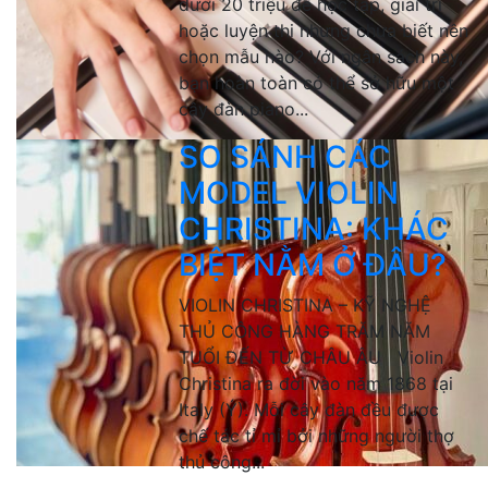
dưới 20 triệu để học tập, giải trí
hoặc luyện thi nhưng chưa biết nên
chọn mẫu nào? Với ngân sách này,
bạn hoàn toàn có thể sở hữu một
cây đàn piano...
SO SÁNH CÁC
MODEL VIOLIN
CHRISTINA: KHÁC
BIỆT NẰM Ở ĐÂU?
VIOLIN CHRISTINA – KỸ NGHỆ
THỦ CÔNG HÀNG TRĂM NĂM
TUỔI ĐẾN TỪ CHÂU ÂU Violin
Christina ra đời vào năm 1868 tại
Italy (Ý). Mỗi cây đàn đều được
chế tác tỉ mỉ bởi những người thợ
thủ công...