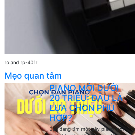
roland rp-401r
Mẹo quan tâm
PIANO MỚI DƯỚI
20 TRIỆU: ĐÂU LÀ
LỰA CHỌN PHÙ
HỢP?
Bạn đang tìm một cây piano mới