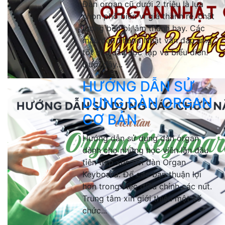
Đàn organ cũ dưới 2 triệu là lựa
chọn phổ biến vì giá thành rẻ, chất
lượng bền bỉ, âm thanh hay. Các
mẫu đàn 2hand Nhật vẫn đáp ứng
tốt nhu cầu học tập và biểu diễn.
Dưới đây...
HƯỚNG DẪN SỬ
DỤNG ĐÀN ORGAN
CƠ BẢN
Hướng dẫn sử dụng đàn organ
dành cho những học viên lần đầu
tiên tiếp xúc với đàn Organ
Keyboard. Để các bạn thuận lợi
hơn trong việc điều chỉnh các nút.
Trung tâm xin giới thiệu một số
chức...