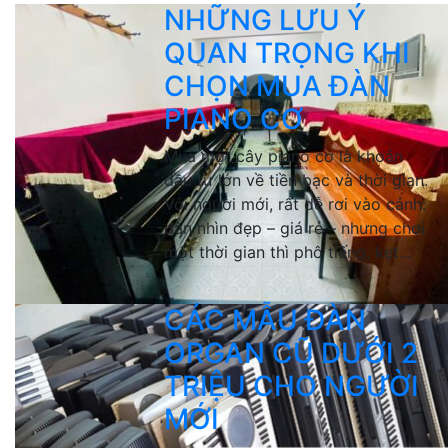
NHỮNG LƯU Ý
QUAN TRỌNG KHI
CHỌN MUA ĐÀN
PIANO CƠ
Mua một cây piano cơ là khoản
đầu tư lớn về tiền bạc và thời gian.
Với người mới, rất dễ rơi vào cảnh:
đàn nhìn đẹp – giá rẻ – nhưng chơi
một thời gian thì phô tiếng, kẹt...
CÁC MẪU ĐÀN
ORGAN CŨ DƯỚI 2
TRIỆU CHO NGƯỜI
MỚI