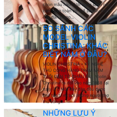
chọn mẫu nào? Với ngân sách này,
bạn hoàn toàn có thể sở hữu một
cây đàn piano...
SO SÁNH CÁC
MODEL VIOLIN
CHRISTINA: KHÁC
BIỆT NẰM Ở ĐÂU?
VIOLIN CHRISTINA – KỸ NGHỆ
THỦ CÔNG HÀNG TRĂM NĂM
TUỔI ĐẾN TỪ CHÂU ÂU Violin
Christina ra đời vào năm 1868 tại
Italy (Ý). Mỗi cây đàn đều được
chế tác tỉ mỉ bởi những người thợ
thủ công...
NHỮNG LƯU Ý