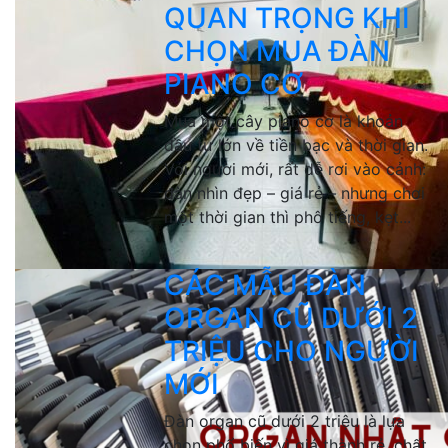
QUAN TRỌNG KHI
CHỌN MUA ĐÀN
PIANO CƠ
Mua một cây piano cơ là khoản
đầu tư lớn về tiền bạc và thời gian.
Với người mới, rất dễ rơi vào cảnh:
đàn nhìn đẹp – giá rẻ – nhưng chơi
một thời gian thì phô tiếng, kẹt...
CÁC MẪU ĐÀN
ORGAN CŨ DƯỚI 2
TRIỆU CHO NGƯỜI
MỚI
Đàn organ cũ dưới 2 triệu là lựa
chọn phổ biến vì giá thành rẻ, chất