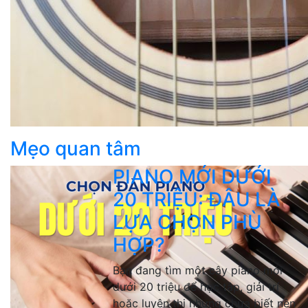
Mẹo quan tâm
PIANO MỚI DƯỚI
20 TRIỆU: ĐÂU LÀ
LỰA CHỌN PHÙ
HỢP?
Bạn đang tìm một cây piano mới
dưới 20 triệu để học tập, giải trí
hoặc luyện thi nhưng chưa biết nên