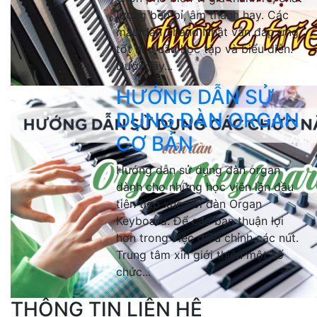
lượng bền bỉ, âm thanh hay. Các
mẫu đàn 2hand Nhật vẫn đáp ứng
tốt nhu cầu học tập và biểu diễn.
Dưới đây...
HƯỚNG DẪN SỬ
DỤNG ĐÀN ORGAN
CƠ BẢN
Hướng dẫn sử dụng đàn organ
dành cho những học viên lần đầu
tiên tiếp xúc với đàn Organ
Keyboard. Để các bạn thuận lợi
hơn trong việc điều chỉnh các nút.
Trung tâm xin giới thiệu một số
chức...
THÔNG TIN LIÊN HỆ