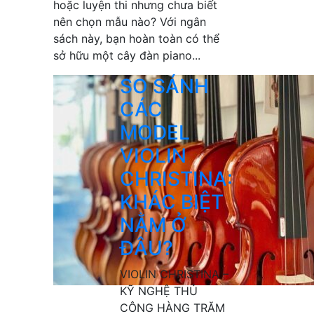
hoặc luyện thi nhưng chưa biết
nên chọn mẫu nào? Với ngân
sách này, bạn hoàn toàn có thể
sở hữu một cây đàn piano...
SO SÁNH
CÁC
MODEL
VIOLIN
CHRISTINA:
KHÁC BIỆT
NẰM Ở
ĐÂU?
VIOLIN CHRISTINA –
KỸ NGHỆ THỦ
CÔNG HÀNG TRĂM