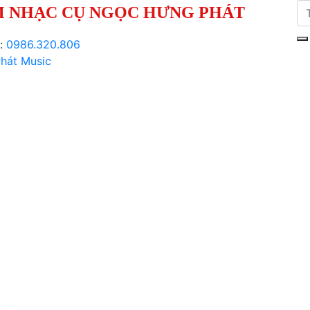
 NHẠC CỤ NGỌC HƯNG PHÁT
i:
0986.320.806
hát Music