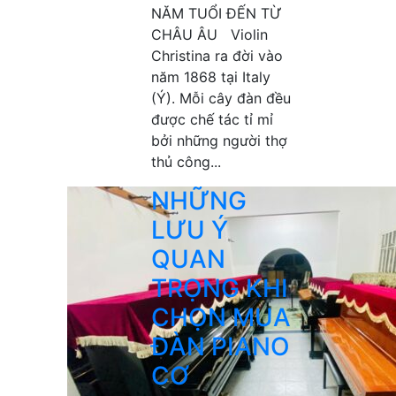
NĂM TUỔI ĐẾN TỪ
CHÂU ÂU Violin
Christina ra đời vào
năm 1868 tại Italy
(Ý). Mỗi cây đàn đều
được chế tác tỉ mỉ
bởi những người thợ
thủ công...
NHỮNG
LƯU Ý
QUAN
TRỌNG KHI
CHỌN MUA
ĐÀN PIANO
CƠ