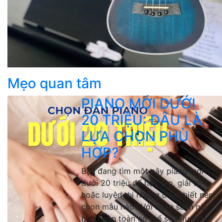
Mẹo quan tâm
PIANO MỚI DƯỚI
20 TRIỆU: ĐÂU LÀ
LỰA CHỌN PHÙ
HỢP?
Bạn đang tìm một cây piano mới
dưới 20 triệu để học tập, giải trí
hoặc luyện thi nhưng chưa biết nên
chọn mẫu nào? Với ngân sách này,
bạn hoàn toàn có thể sở hữu một