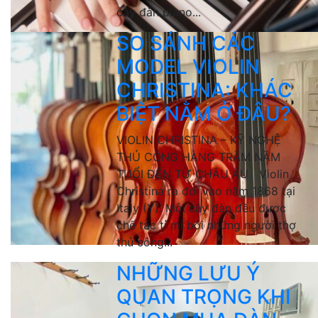
cây đàn piano...
SO SÁNH CÁC
MODEL VIOLIN
CHRISTINA: KHÁC
BIỆT NẰM Ở ĐÂU?
VIOLIN CHRISTINA – KỸ NGHỆ
THỦ CÔNG HÀNG TRĂM NĂM
TUỔI ĐẾN TỪ CHÂU ÂU Violin
Christina ra đời vào năm 1868 tại
Italy (Ý). Mỗi cây đàn đều được
chế tác tỉ mỉ bởi những người thợ
thủ công...
NHỮNG LƯU Ý
QUAN TRỌNG KHI