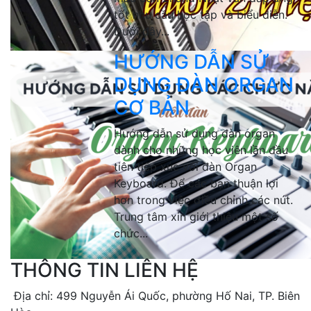
tốt nhu cầu học tập và biểu diễn.
Dưới đây...
HƯỚNG DẪN SỬ
DỤNG ĐÀN ORGAN
CƠ BẢN
Hướng dẫn sử dụng đàn organ
dành cho những học viên lần đầu
tiên tiếp xúc với đàn Organ
Keyboard. Để các bạn thuận lợi
hơn trong việc điều chỉnh các nút.
Trung tâm xin giới thiệu một số
chức...
THÔNG TIN LIÊN HỆ
Địa chỉ: 499 Nguyễn Ái Quốc, phường Hố Nai, TP. Biên