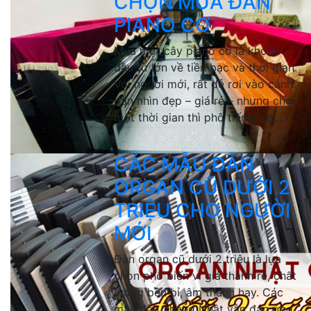
CHỌN MUA ĐÀN
PIANO CƠ
Mua một cây piano cơ là khoản
đầu tư lớn về tiền bạc và thời gian.
Với người mới, rất dễ rơi vào cảnh:
đàn nhìn đẹp – giá rẻ – nhưng chơi
một thời gian thì phô tiếng, kẹt...
CÁC MẪU ĐÀN
ORGAN CŨ DƯỚI 2
TRIỆU CHO NGƯỜI
MỚI
Đàn organ cũ dưới 2 triệu là lựa
chọn phổ biến vì giá thành rẻ, chất
lượng bền bỉ, âm thanh hay. Các
mẫu đàn 2hand Nhật vẫn đáp ứng