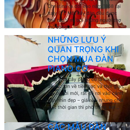
Christina ra đời vào năm 1868 tại
Italy (Ý). Mỗi cây đàn đều được
chế tác tỉ mỉ bởi những người thợ
thủ công...
NHỮNG LƯU Ý
QUAN TRỌNG KHI
CHỌN MUA ĐÀN
PIANO CƠ
Mua một cây piano cơ là khoản
đầu tư lớn về tiền bạc và thời gian.
Với người mới, rất dễ rơi vào cảnh:
đàn nhìn đẹp – giá rẻ – nhưng chơi
một thời gian thì phô tiếng, kẹt...
CÁC MẪU ĐÀN