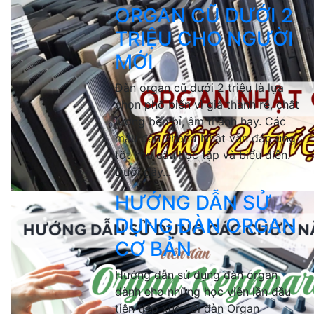
ORGAN CŨ DƯỚI 2
TRIỆU CHO NGƯỜI
MỚI
Đàn organ cũ dưới 2 triệu là lựa
chọn phổ biến vì giá thành rẻ, chất
lượng bền bỉ, âm thanh hay. Các
mẫu đàn 2hand Nhật vẫn đáp ứng
tốt nhu cầu học tập và biểu diễn.
Dưới đây...
HƯỚNG DẪN SỬ
DỤNG ĐÀN ORGAN
CƠ BẢN
Hướng dẫn sử dụng đàn organ
dành cho những học viên lần đầu
tiên tiếp xúc với đàn Organ