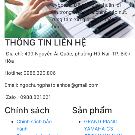
Keyboard. Để các bạn thuận lợi
hơn trong việc điều chỉnh các nút.
Trung tâm xin giới thiệu một số
chức...
THÔNG TIN LIÊN HỆ
Địa chỉ: 499 Nguyễn Ái Quốc, phường Hố Nai, TP. Biên
Hòa
Hotline: 0986.320.806
Email: ngochungphatbienhoa@gmail.com
Zalo : 0988.821.621
Chính sách
Sản phẩm
Chính sách bảo
GRAND PIANO
hành
YAMAHA C3