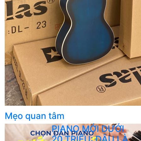
Mẹo quan tâm
PIANO MỚI DƯỚI
20 TRIỆU: ĐÂU LÀ