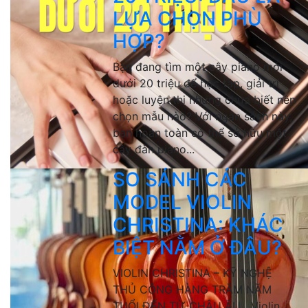
LỰA CHỌN PHÙ
HỢP?
Bạn đang tìm một cây piano mới
dưới 20 triệu để học tập, giải trí
hoặc luyện thi nhưng chưa biết nên
chọn mẫu nào? Với ngân sách này,
bạn hoàn toàn có thể sở hữu một
cây đàn piano...
SO SÁNH CÁC
MODEL VIOLIN
CHRISTINA: KHÁC
BIỆT NẰM Ở ĐÂU?
VIOLIN CHRISTINA – KỸ NGHỆ
THỦ CÔNG HÀNG TRĂM NĂM
TUỔI ĐẾN TỪ CHÂU ÂU Violin