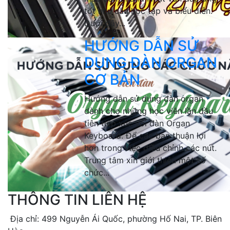
tốt nhu cầu học tập và biểu diễn.
Dưới đây...
HƯỚNG DẪN SỬ
DỤNG ĐÀN ORGAN
CƠ BẢN
Hướng dẫn sử dụng đàn organ
dành cho những học viên lần đầu
tiên tiếp xúc với đàn Organ
Keyboard. Để các bạn thuận lợi
hơn trong việc điều chỉnh các nút.
Trung tâm xin giới thiệu một số
chức...
THÔNG TIN LIÊN HỆ
Địa chỉ: 499 Nguyễn Ái Quốc, phường Hố Nai, TP. Biên