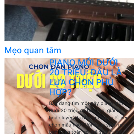
Mẹo quan tâm
PIANO MỚI DƯỚI
20 TRIỆU: ĐÂU LÀ
LỰA CHỌN PHÙ
HỢP?
Bạn đang tìm một cây piano mới
dưới 20 triệu để học tập, giải trí
hoặc luyện thi nhưng chưa biết nên
chọn mẫu nào? Với ngân sách này,
bạn hoàn toàn có thể sở hữu một