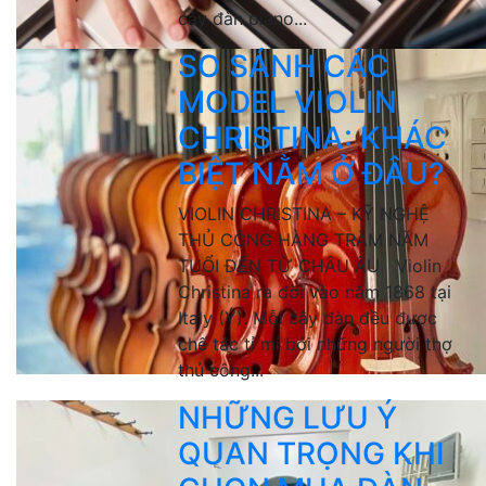
cây đàn piano...
SO SÁNH CÁC
MODEL VIOLIN
CHRISTINA: KHÁC
BIỆT NẰM Ở ĐÂU?
VIOLIN CHRISTINA – KỸ NGHỆ
THỦ CÔNG HÀNG TRĂM NĂM
TUỔI ĐẾN TỪ CHÂU ÂU Violin
Christina ra đời vào năm 1868 tại
Italy (Ý). Mỗi cây đàn đều được
chế tác tỉ mỉ bởi những người thợ
thủ công...
NHỮNG LƯU Ý
QUAN TRỌNG KHI