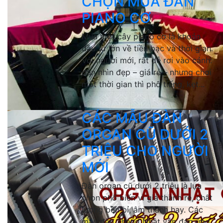
CHỌN MUA ĐÀN
PIANO CƠ
Mua một cây piano cơ là khoản
đầu tư lớn về tiền bạc và thời gian.
Với người mới, rất dễ rơi vào cảnh:
đàn nhìn đẹp – giá rẻ – nhưng chơi
một thời gian thì phô tiếng, kẹt...
CÁC MẪU ĐÀN
ORGAN CŨ DƯỚI 2
TRIỆU CHO NGƯỜI
MỚI
Đàn organ cũ dưới 2 triệu là lựa
chọn phổ biến vì giá thành rẻ, chất
lượng bền bỉ, âm thanh hay. Các
mẫu đàn 2hand Nhật vẫn đáp ứng