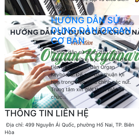
Dưới đây...
HƯỚNG DẪN SỬ
DỤNG ĐÀN ORGAN
CƠ BẢN
Hướng dẫn sử dụng đàn organ
dành cho những học viên lần đầu
tiên tiếp xúc với đàn Organ
Keyboard. Để các bạn thuận lợi
hơn trong việc điều chỉnh các nút.
Trung tâm xin giới thiệu một số
chức...
THÔNG TIN LIÊN HỆ
Địa chỉ: 499 Nguyễn Ái Quốc, phường Hố Nai, TP. Biên
Hòa