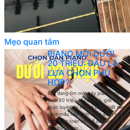
Mẹo quan tâm
PIANO MỚI DƯỚI
20 TRIỆU: ĐÂU LÀ
LỰA CHỌN PHÙ
HỢP?
Bạn đang tìm một cây piano mới
dưới 20 triệu để học tập, giải trí
hoặc luyện thi nhưng chưa biết nên
chọn mẫu nào? Với ngân sách này,
bạn hoàn toàn có thể sở hữu một
cây đàn piano...