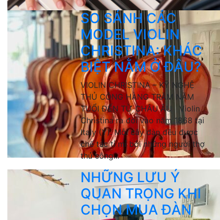
SO SÁNH CÁC
MODEL VIOLIN
CHRISTINA: KHÁC
BIỆT NẰM Ở ĐÂU?
VIOLIN CHRISTINA – KỸ NGHỆ
THỦ CÔNG HÀNG TRĂM NĂM
TUỔI ĐẾN TỪ CHÂU ÂU Violin
Christina ra đời vào năm 1868 tại
Italy (Ý). Mỗi cây đàn đều được
chế tác tỉ mỉ bởi những người thợ
thủ công...
NHỮNG LƯU Ý
QUAN TRỌNG KHI
CHỌN MUA ĐÀN