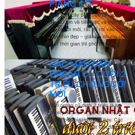
PIANO CƠ
Mua một cây piano cơ là khoản
đầu tư lớn về tiền bạc và thời gian.
Với người mới, rất dễ rơi vào cảnh:
đàn nhìn đẹp – giá rẻ – nhưng chơi
một thời gian thì phô tiếng, kẹt...
CÁC MẪU ĐÀN
ORGAN CŨ DƯỚI 2
TRIỆU CHO NGƯỜI
MỚI
Đàn organ cũ dưới 2 triệu là lựa
chọn phổ biến vì giá thành rẻ, chất
lượng bền bỉ, âm thanh hay. Các
mẫu đàn 2hand Nhật vẫn đáp ứng
tốt nhu cầu học tập và biểu diễn.