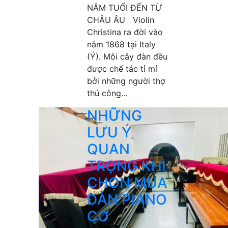
NĂM TUỔI ĐẾN TỪ
CHÂU ÂU Violin
Christina ra đời vào
năm 1868 tại Italy
(Ý). Mỗi cây đàn đều
được chế tác tỉ mỉ
bởi những người thợ
thủ công...
NHỮNG
LƯU Ý
QUAN
TRỌNG KHI
CHỌN MUA
ĐÀN PIANO
CƠ