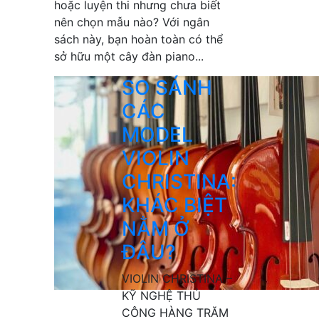
hoặc luyện thi nhưng chưa biết
nên chọn mẫu nào? Với ngân
sách này, bạn hoàn toàn có thể
sở hữu một cây đàn piano...
SO SÁNH
CÁC
MODEL
VIOLIN
CHRISTINA:
KHÁC BIỆT
NẰM Ở
ĐÂU?
VIOLIN CHRISTINA –
KỸ NGHỆ THỦ
CÔNG HÀNG TRĂM