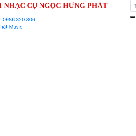
 NHẠC CỤ NGỌC HƯNG PHÁT
i:
0986.320.806
hát Music