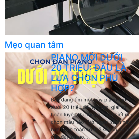
Mẹo quan tâm
PIANO MỚI DƯỚI
20 TRIỆU: ĐÂU LÀ
LỰA CHỌN PHÙ
HỢP?
Bạn đang tìm một cây piano mới
dưới 20 triệu để học tập, giải trí
hoặc luyện thi nhưng chưa biết nên
chọn mẫu nào? Với ngân sách này,
bạn hoàn toàn có thể sở hữu một
cây đàn piano...