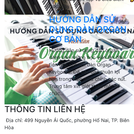
Dưới đây...
HƯỚNG DẪN SỬ
DỤNG ĐÀN ORGAN
CƠ BẢN
Hướng dẫn sử dụng đàn organ
dành cho những học viên lần đầu
tiên tiếp xúc với đàn Organ
Keyboard. Để các bạn thuận lợi
hơn trong việc điều chỉnh các nút.
Trung tâm xin giới thiệu một số
chức...
THÔNG TIN LIÊN HỆ
Địa chỉ: 499 Nguyễn Ái Quốc, phường Hố Nai, TP. Biên
Hòa