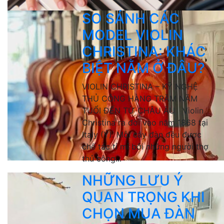
SO SÁNH CÁC
MODEL VIOLIN
CHRISTINA: KHÁC
BIỆT NẰM Ở ĐÂU?
VIOLIN CHRISTINA – KỸ NGHỆ
THỦ CÔNG HÀNG TRĂM NĂM
TUỔI ĐẾN TỪ CHÂU ÂU Violin
Christina ra đời vào năm 1868 tại
Italy (Ý). Mỗi cây đàn đều được
chế tác tỉ mỉ bởi những người thợ
thủ công...
NHỮNG LƯU Ý
QUAN TRỌNG KHI
CHỌN MUA ĐÀN