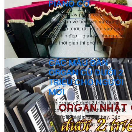
PIANO CƠ
Mua một cây piano cơ là khoản
đầu tư lớn về tiền bạc và thời gian.
Với người mới, rất dễ rơi vào cảnh:
đàn nhìn đẹp – giá rẻ – nhưng chơi
một thời gian thì phô tiếng, kẹt...
CÁC MẪU ĐÀN
ORGAN CŨ DƯỚI 2
TRIỆU CHO NGƯỜI
MỚI
Đàn organ cũ dưới 2 triệu là lựa
chọn phổ biến vì giá thành rẻ, chất
lượng bền bỉ, âm thanh hay. Các
mẫu đàn 2hand Nhật vẫn đáp ứng
tốt nhu cầu học tập và biểu diễn.