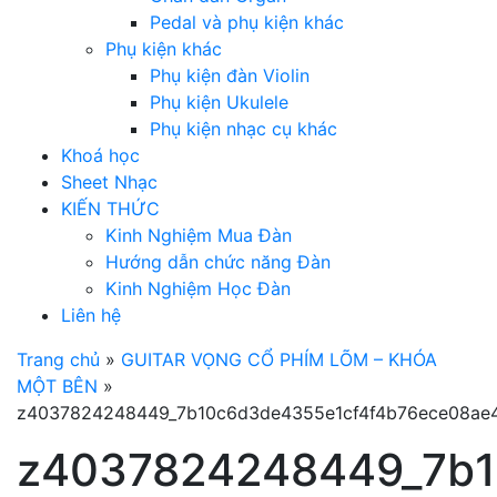
Pedal và phụ kiện khác
Phụ kiện khác
Phụ kiện đàn Violin
Phụ kiện Ukulele
Phụ kiện nhạc cụ khác
Khoá học
Sheet Nhạc
KIẾN THỨC
Kinh Nghiệm Mua Đàn
Hướng dẫn chức năng Đàn
Kinh Nghiệm Học Đàn
Liên hệ
Trang chủ
»
GUITAR VỌNG CỔ PHÍM LÕM – KHÓA
MỘT BÊN
»
z4037824248449_7b10c6d3de4355e1cf4f4b76ece08ae
z4037824248449_7b1