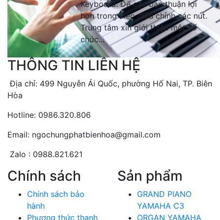
Keyboard. Để các bạn thuận lợi
hơn trong việc điều chỉnh các nút.
Trung tâm xin giới thiệu một số
chức...
THÔNG TIN LIÊN HỆ
Địa chỉ: 499 Nguyễn Ái Quốc, phường Hố Nai, TP. Biên
Hòa
Hotline: 0986.320.806
Email: ngochungphatbienhoa@gmail.com
Zalo : 0988.821.621
Chính sách
Sản phẩm
Chính sách bảo
GRAND PIANO
hành
YAMAHA C3
Phương thức thanh
ORGAN YAMAHA