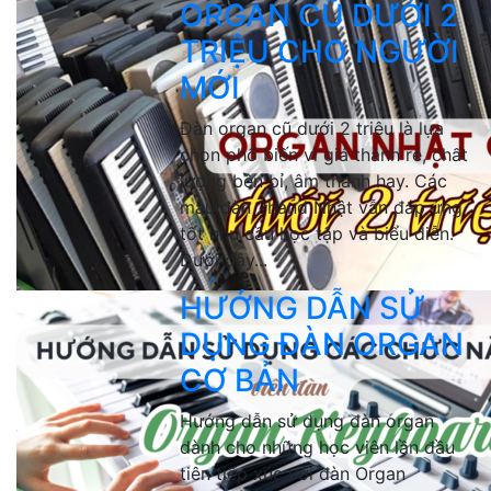
ORGAN CŨ DƯỚI 2
TRIỆU CHO NGƯỜI
MỚI
Đàn organ cũ dưới 2 triệu là lựa
chọn phổ biến vì giá thành rẻ, chất
lượng bền bỉ, âm thanh hay. Các
mẫu đàn 2hand Nhật vẫn đáp ứng
tốt nhu cầu học tập và biểu diễn.
Dưới đây...
HƯỚNG DẪN SỬ
DỤNG ĐÀN ORGAN
CƠ BẢN
Hướng dẫn sử dụng đàn organ
dành cho những học viên lần đầu
tiên tiếp xúc với đàn Organ