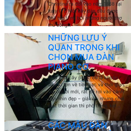
Christina ra đời vào năm 1868 tại
Italy (Ý). Mỗi cây đàn đều được
chế tác tỉ mỉ bởi những người thợ
thủ công...
NHỮNG LƯU Ý
QUAN TRỌNG KHI
CHỌN MUA ĐÀN
PIANO CƠ
Mua một cây piano cơ là khoản
đầu tư lớn về tiền bạc và thời gian.
Với người mới, rất dễ rơi vào cảnh:
đàn nhìn đẹp – giá rẻ – nhưng chơi
một thời gian thì phô tiếng, kẹt...
CÁC MẪU ĐÀN