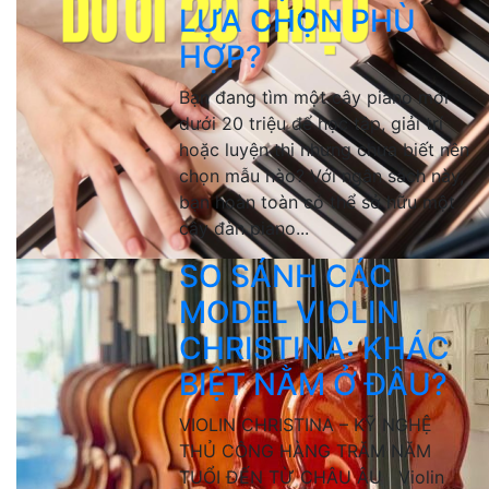
LỰA CHỌN PHÙ
HỢP?
Bạn đang tìm một cây piano mới
dưới 20 triệu để học tập, giải trí
hoặc luyện thi nhưng chưa biết nên
chọn mẫu nào? Với ngân sách này,
bạn hoàn toàn có thể sở hữu một
cây đàn piano...
SO SÁNH CÁC
MODEL VIOLIN
CHRISTINA: KHÁC
BIỆT NẰM Ở ĐÂU?
VIOLIN CHRISTINA – KỸ NGHỆ
THỦ CÔNG HÀNG TRĂM NĂM
TUỔI ĐẾN TỪ CHÂU ÂU Violin