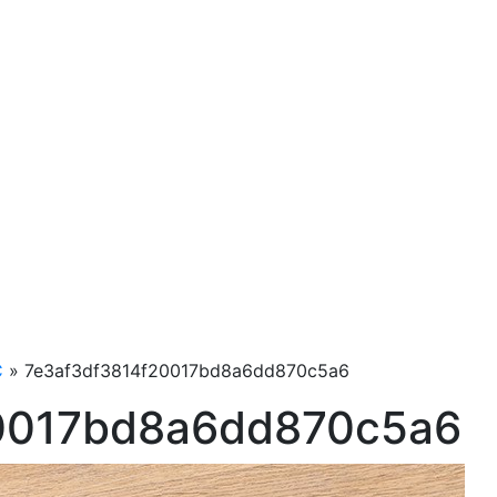
C
»
7e3af3df3814f20017bd8a6dd870c5a6
0017bd8a6dd870c5a6