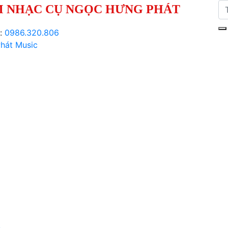
 NHẠC CỤ NGỌC HƯNG PHÁT
i:
0986.320.806
hát Music