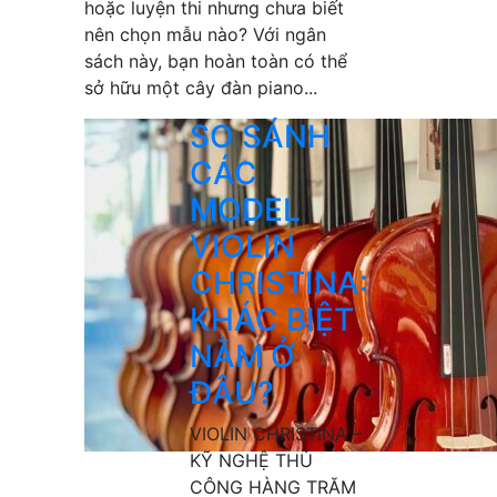
hoặc luyện thi nhưng chưa biết
nên chọn mẫu nào? Với ngân
sách này, bạn hoàn toàn có thể
sở hữu một cây đàn piano...
SO SÁNH
CÁC
MODEL
VIOLIN
CHRISTINA:
KHÁC BIỆT
NẰM Ở
ĐÂU?
VIOLIN CHRISTINA –
KỸ NGHỆ THỦ
CÔNG HÀNG TRĂM