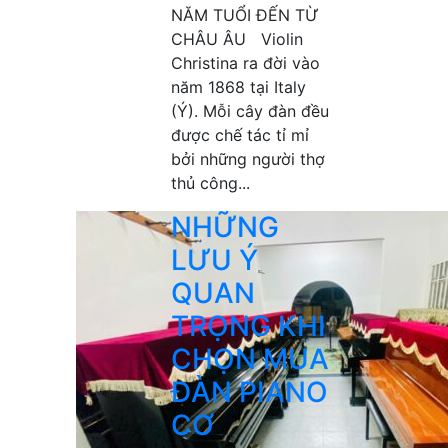
NĂM TUỔI ĐẾN TỪ
CHÂU ÂU Violin
Christina ra đời vào
năm 1868 tại Italy
(Ý). Mỗi cây đàn đều
được chế tác tỉ mỉ
bởi những người thợ
thủ công...
NHỮNG
LƯU Ý
QUAN
TRỌNG KHI
CHỌN MUA
ĐÀN PIANO
CƠ