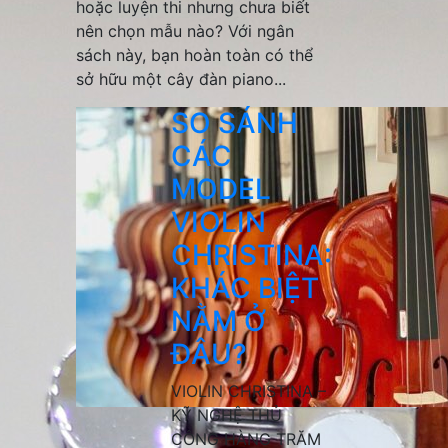
hoặc luyện thi nhưng chưa biết
nên chọn mẫu nào? Với ngân
sách này, bạn hoàn toàn có thể
sở hữu một cây đàn piano...
SO SÁNH
CÁC
MODEL
VIOLIN
CHRISTINA:
KHÁC BIỆT
NẰM Ở
ĐÂU?
VIOLIN CHRISTINA –
KỸ NGHỆ THỦ
CÔNG HÀNG TRĂM