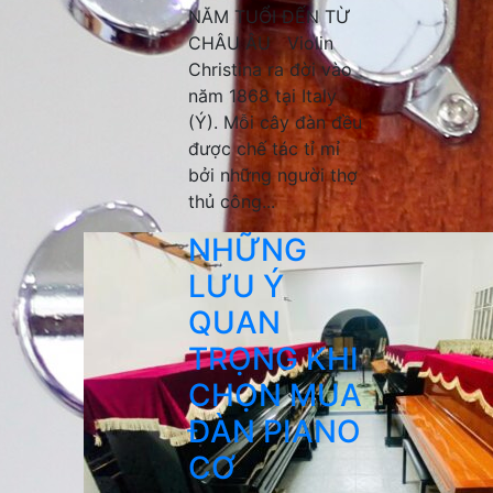
NĂM TUỔI ĐẾN TỪ
CHÂU ÂU Violin
Christina ra đời vào
năm 1868 tại Italy
(Ý). Mỗi cây đàn đều
được chế tác tỉ mỉ
bởi những người thợ
thủ công...
NHỮNG
LƯU Ý
QUAN
TRỌNG KHI
CHỌN MUA
ĐÀN PIANO
CƠ