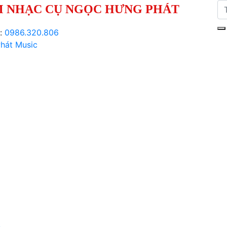
 NHẠC CỤ NGỌC HƯNG PHÁT
i:
0986.320.806
hát Music