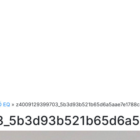
Ó EQ
»
z4009129399703_5b3d93b521b65d6a5aae7e1788c
_5b3d93b521b65d6a5a