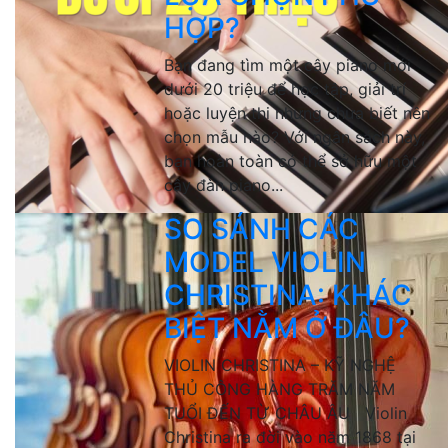
HỢP?
Bạn đang tìm một cây piano mới
dưới 20 triệu để học tập, giải trí
hoặc luyện thi nhưng chưa biết nên
chọn mẫu nào? Với ngân sách này,
bạn hoàn toàn có thể sở hữu một
cây đàn piano...
SO SÁNH CÁC
MODEL VIOLIN
CHRISTINA: KHÁC
BIỆT NẰM Ở ĐÂU?
VIOLIN CHRISTINA – KỸ NGHỆ
THỦ CÔNG HÀNG TRĂM NĂM
TUỔI ĐẾN TỪ CHÂU ÂU Violin
Christina ra đời vào năm 1868 tại