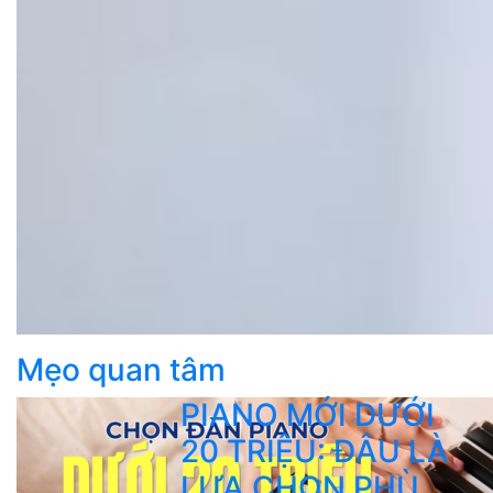
Mẹo quan tâm
PIANO MỚI DƯỚI
20 TRIỆU: ĐÂU LÀ
LỰA CHỌN PHÙ