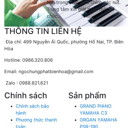
hơn trong việc điều chỉnh các nút.
Trung tâm xin giới thiệu một số
chức...
THÔNG TIN LIÊN HỆ
Địa chỉ: 499 Nguyễn Ái Quốc, phường Hố Nai, TP. Biên
Hòa
Hotline: 0986.320.806
Email: ngochungphatbienhoa@gmail.com
Zalo : 0988.821.621
Chính sách
Sản phẩm
Chính sách bảo
GRAND PIANO
hành
YAMAHA C3
Phương thức thanh
ORGAN YAMAHA
toán
PSR-190