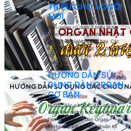
TRIỆU CHO NGƯỜI
MỚI
Đàn organ cũ dưới 2 triệu là lựa
chọn phổ biến vì giá thành rẻ, chất
lượng bền bỉ, âm thanh hay. Các
mẫu đàn 2hand Nhật vẫn đáp ứng
tốt nhu cầu học tập và biểu diễn.
Dưới đây...
HƯỚNG DẪN SỬ
DỤNG ĐÀN ORGAN
CƠ BẢN
Hướng dẫn sử dụng đàn organ
dành cho những học viên lần đầu
tiên tiếp xúc với đàn Organ
Keyboard. Để các bạn thuận lợi