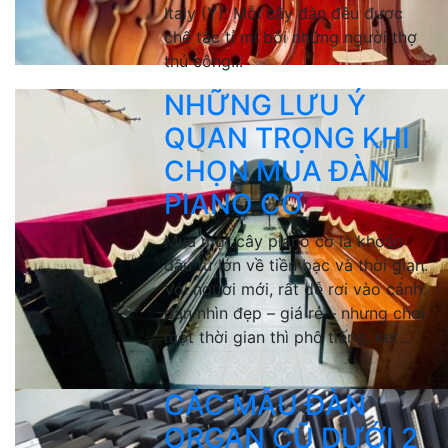
Italy (Ý). Mỗi cây đàn đều được
chế tác tỉ mỉ bởi những người thợ
thủ công...
NHỮNG LƯU Ý
QUAN TRỌNG KHI
CHỌN MUA ĐÀN
PIANO CƠ
Mua một cây piano cơ là khoản
đầu tư lớn về tiền bạc và thời gian.
Với người mới, rất dễ rơi vào cảnh:
đàn nhìn đẹp – giá rẻ – nhưng chơi
một thời gian thì phô tiếng, kẹt...
CÁC MẪU ĐÀN
ORGAN CŨ DƯỚI 2