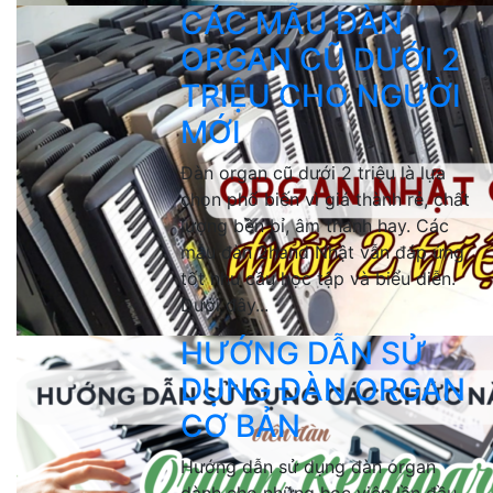
CÁC MẪU ĐÀN
ORGAN CŨ DƯỚI 2
TRIỆU CHO NGƯỜI
MỚI
Đàn organ cũ dưới 2 triệu là lựa
chọn phổ biến vì giá thành rẻ, chất
lượng bền bỉ, âm thanh hay. Các
mẫu đàn 2hand Nhật vẫn đáp ứng
tốt nhu cầu học tập và biểu diễn.
Dưới đây...
HƯỚNG DẪN SỬ
DỤNG ĐÀN ORGAN
CƠ BẢN
Hướng dẫn sử dụng đàn organ