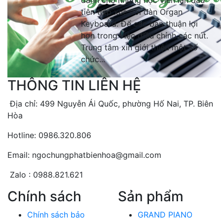
dành cho những học viên lần đầu
tiên tiếp xúc với đàn Organ
Keyboard. Để các bạn thuận lợi
hơn trong việc điều chỉnh các nút.
Trung tâm xin giới thiệu một số
chức...
THÔNG TIN LIÊN HỆ
Địa chỉ: 499 Nguyễn Ái Quốc, phường Hố Nai, TP. Biên
Hòa
Hotline: 0986.320.806
Email: ngochungphatbienhoa@gmail.com
Zalo : 0988.821.621
Chính sách
Sản phẩm
Chính sách bảo
GRAND PIANO