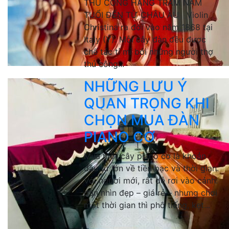
THỦ CÔNG HÀNG TRĂM NĂM
TUỔI ĐẾN TỪ CHÂU ÂU Violin
Christina ra đời vào năm 1868 tại
Italy (Ý). Mỗi cây đàn đều được
chế tác tỉ mỉ bởi những người thợ
thủ công...
NHỮNG LƯU Ý
QUAN TRỌNG KHI
CHỌN MUA ĐÀN
PIANO CƠ
Mua một cây piano cơ là khoản
đầu tư lớn về tiền bạc và thời gian.
Với người mới, rất dễ rơi vào cảnh:
đàn nhìn đẹp – giá rẻ – nhưng chơi
một thời gian thì phô tiếng, kẹt...