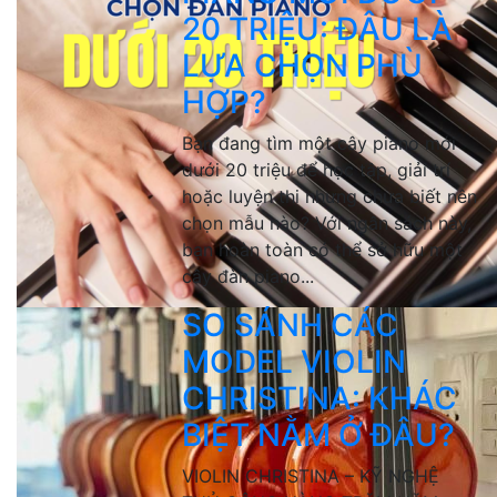
20 TRIỆU: ĐÂU LÀ
LỰA CHỌN PHÙ
HỢP?
Bạn đang tìm một cây piano mới
dưới 20 triệu để học tập, giải trí
hoặc luyện thi nhưng chưa biết nên
chọn mẫu nào? Với ngân sách này,
bạn hoàn toàn có thể sở hữu một
cây đàn piano...
SO SÁNH CÁC
MODEL VIOLIN
CHRISTINA: KHÁC
BIỆT NẰM Ở ĐÂU?
VIOLIN CHRISTINA – KỸ NGHỆ