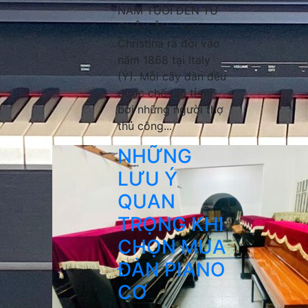
NĂM TUỔI ĐẾN TỪ
CHÂU ÂU Violin
Christina ra đời vào
năm 1868 tại Italy
(Ý). Mỗi cây đàn đều
được chế tác tỉ mỉ
bởi những người thợ
thủ công...
NHỮNG
LƯU Ý
QUAN
TRỌNG KHI
CHỌN MUA
ĐÀN PIANO
CƠ