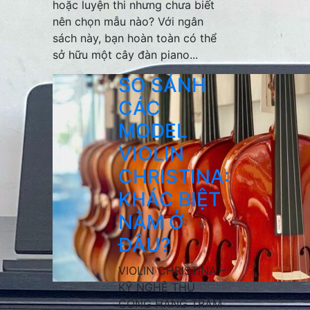
hoặc luyện thi nhưng chưa biết
nên chọn mẫu nào? Với ngân
sách này, bạn hoàn toàn có thể
sở hữu một cây đàn piano...
SO SÁNH
CÁC
MODEL
VIOLIN
CHRISTINA:
KHÁC BIỆT
NẰM Ở
ĐÂU?
VIOLIN CHRISTINA –
KỸ NGHỆ THỦ
CÔNG HÀNG TRĂM