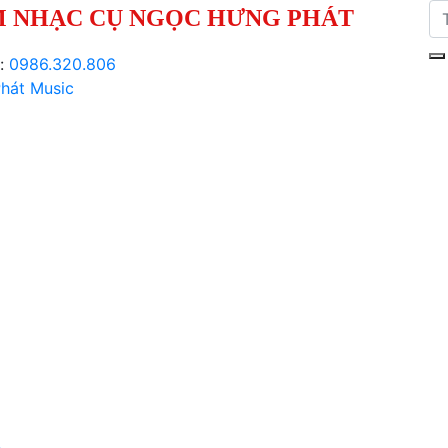
 NHẠC CỤ NGỌC HƯNG PHÁT
i:
0986.320.806
hát Music