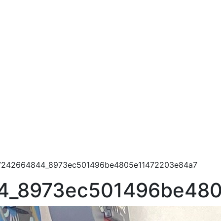
7242664844_8973ec501496be4805e11472203e84a7
4_8973ec501496be480