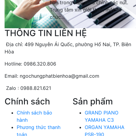
hơn trong việc điều chỉnh các nút.
Trung tâm xin giới thiệu một số
chức...
THÔNG TIN LIÊN HỆ
Địa chỉ: 499 Nguyễn Ái Quốc, phường Hố Nai, TP. Biên
Hòa
Hotline: 0986.320.806
Email: ngochungphatbienhoa@gmail.com
Zalo : 0988.821.621
Chính sách
Sản phẩm
Chính sách bảo
GRAND PIANO
hành
YAMAHA C3
Phương thức thanh
ORGAN YAMAHA
toán
PSR-190