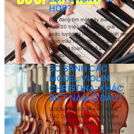
HỢP?
Bạn đang tìm một cây piano mới
dưới 20 triệu để học tập, giải trí
hoặc luyện thi nhưng chưa biết nên
chọn mẫu nào? Với ngân sách này,
bạn hoàn toàn có thể sở hữu một
cây đàn piano...
SO SÁNH CÁC
MODEL VIOLIN
CHRISTINA: KHÁC
BIỆT NẰM Ở ĐÂU?
VIOLIN CHRISTINA – KỸ NGHỆ
THỦ CÔNG HÀNG TRĂM NĂM
TUỔI ĐẾN TỪ CHÂU ÂU Violin
Christina ra đời vào năm 1868 tại