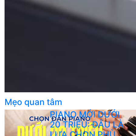
Mẹo quan tâm
PIANO MỚI DƯỚI
20 TRIỆU: ĐÂU LÀ
LỰA CHỌN PHÙ