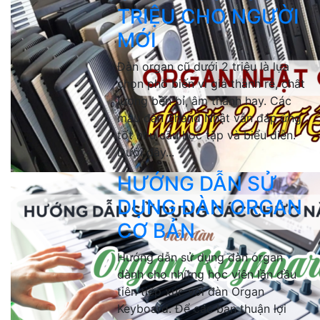
TRIỆU CHO NGƯỜI
MỚI
Đàn organ cũ dưới 2 triệu là lựa
chọn phổ biến vì giá thành rẻ, chất
lượng bền bỉ, âm thanh hay. Các
mẫu đàn 2hand Nhật vẫn đáp ứng
tốt nhu cầu học tập và biểu diễn.
Dưới đây...
HƯỚNG DẪN SỬ
DỤNG ĐÀN ORGAN
CƠ BẢN
Hướng dẫn sử dụng đàn organ
dành cho những học viên lần đầu
tiên tiếp xúc với đàn Organ
Keyboard. Để các bạn thuận lợi