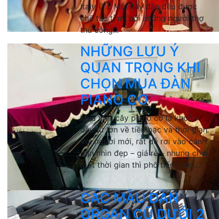
Italy (Ý). Mỗi cây đàn đều được
chế tác tỉ mỉ bởi những người thợ
thủ công...
NHỮNG LƯU Ý
QUAN TRỌNG KHI
CHỌN MUA ĐÀN
PIANO CƠ
Mua một cây piano cơ là khoản
đầu tư lớn về tiền bạc và thời gian.
Với người mới, rất dễ rơi vào cảnh:
đàn nhìn đẹp – giá rẻ – nhưng chơi
một thời gian thì phô tiếng, kẹt...
CÁC MẪU ĐÀN
ORGAN CŨ DƯỚI 2