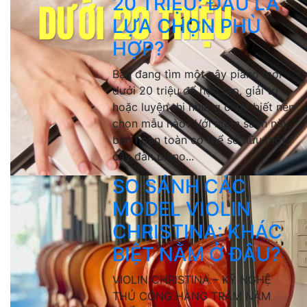
20 TRIỆU: ĐÂU LÀ
LỰA CHỌN PHÙ
HỢP?
Bạn đang tìm một cây piano mới
dưới 20 triệu để học tập, giải trí
hoặc luyện thi nhưng chưa biết nên
chọn mẫu nào? Với ngân sách này,
bạn hoàn toàn có thể sở hữu một
cây đàn piano...
SO SÁNH CÁC
MODEL VIOLIN
CHRISTINA: KHÁC
BIỆT NẰM Ở ĐÂU?
VIOLIN CHRISTINA – KỸ NGHỆ
THỦ CÔNG HÀNG TRĂM NĂM