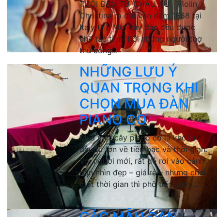
TUỔI ĐẾN TỪ CHÂU ÂU Violin
Christina ra đời vào năm 1868 tại
Italy (Ý). Mỗi cây đàn đều được
chế tác tỉ mỉ bởi những người thợ
thủ công...
NHỮNG LƯU Ý
QUAN TRỌNG KHI
CHỌN MUA ĐÀN
PIANO CƠ
Mua một cây piano cơ là khoản
đầu tư lớn về tiền bạc và thời gian.
Với người mới, rất dễ rơi vào cảnh:
đàn nhìn đẹp – giá rẻ – nhưng chơi
một thời gian thì phô tiếng, kẹt...