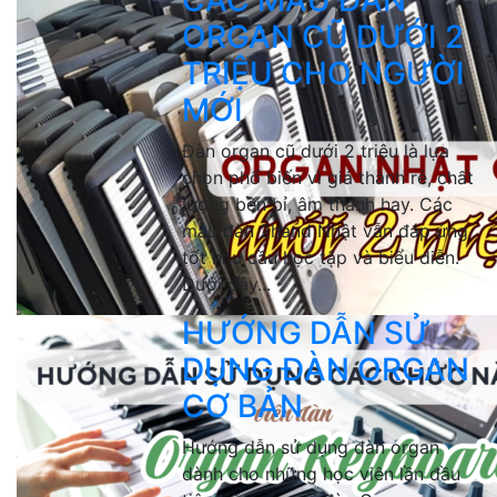
CÁC MẪU ĐÀN
ORGAN CŨ DƯỚI 2
TRIỆU CHO NGƯỜI
MỚI
Đàn organ cũ dưới 2 triệu là lựa
chọn phổ biến vì giá thành rẻ, chất
lượng bền bỉ, âm thanh hay. Các
mẫu đàn 2hand Nhật vẫn đáp ứng
tốt nhu cầu học tập và biểu diễn.
Dưới đây...
HƯỚNG DẪN SỬ
DỤNG ĐÀN ORGAN
CƠ BẢN
Hướng dẫn sử dụng đàn organ
dành cho những học viên lần đầu