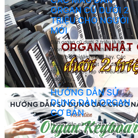
CÁC MẪU ĐÀN
ORGAN CŨ DƯỚI 2
TRIỆU CHO NGƯỜI
MỚI
Đàn organ cũ dưới 2 triệu là lựa
chọn phổ biến vì giá thành rẻ, chất
lượng bền bỉ, âm thanh hay. Các
mẫu đàn 2hand Nhật vẫn đáp ứng
tốt nhu cầu học tập và biểu diễn.
Dưới đây...
HƯỚNG DẪN SỬ
DỤNG ĐÀN ORGAN
CƠ BẢN
Hướng dẫn sử dụng đàn organ
dành cho những học viên lần đầu