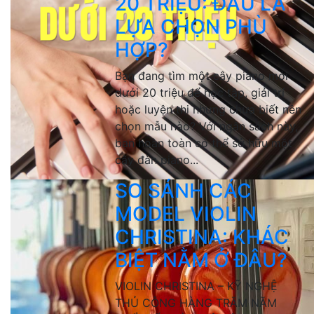
20 TRIỆU: ĐÂU LÀ
LỰA CHỌN PHÙ
HỢP?
Bạn đang tìm một cây piano mới
dưới 20 triệu để học tập, giải trí
hoặc luyện thi nhưng chưa biết nên
chọn mẫu nào? Với ngân sách này,
bạn hoàn toàn có thể sở hữu một
cây đàn piano...
SO SÁNH CÁC
MODEL VIOLIN
CHRISTINA: KHÁC
BIỆT NẰM Ở ĐÂU?
VIOLIN CHRISTINA – KỸ NGHỆ
THỦ CÔNG HÀNG TRĂM NĂM