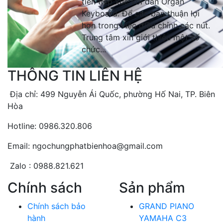
tiên tiếp xúc với đàn Organ
Keyboard. Để các bạn thuận lợi
hơn trong việc điều chỉnh các nút.
Trung tâm xin giới thiệu một số
chức...
THÔNG TIN LIÊN HỆ
Địa chỉ: 499 Nguyễn Ái Quốc, phường Hố Nai, TP. Biên
Hòa
Hotline: 0986.320.806
Email: ngochungphatbienhoa@gmail.com
Zalo : 0988.821.621
Chính sách
Sản phẩm
Chính sách bảo
GRAND PIANO
hành
YAMAHA C3