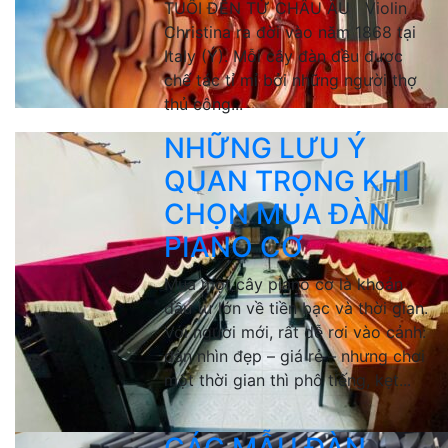
TUỔI ĐẾN TỪ CHÂU ÂU Violin
Christina ra đời vào năm 1868 tại
Italy (Ý). Mỗi cây đàn đều được
chế tác tỉ mỉ bởi những người thợ
thủ công...
NHỮNG LƯU Ý
QUAN TRỌNG KHI
CHỌN MUA ĐÀN
PIANO CƠ
Mua một cây piano cơ là khoản
đầu tư lớn về tiền bạc và thời gian.
Với người mới, rất dễ rơi vào cảnh:
đàn nhìn đẹp – giá rẻ – nhưng chơi
một thời gian thì phô tiếng, kẹt...