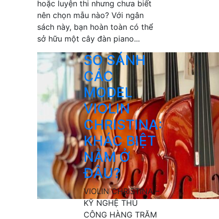
hoặc luyện thi nhưng chưa biết
nên chọn mẫu nào? Với ngân
sách này, bạn hoàn toàn có thể
sở hữu một cây đàn piano...
SO SÁNH
CÁC
MODEL
VIOLIN
CHRISTINA:
KHÁC BIỆT
NẰM Ở
ĐÂU?
VIOLIN CHRISTINA –
KỸ NGHỆ THỦ
CÔNG HÀNG TRĂM