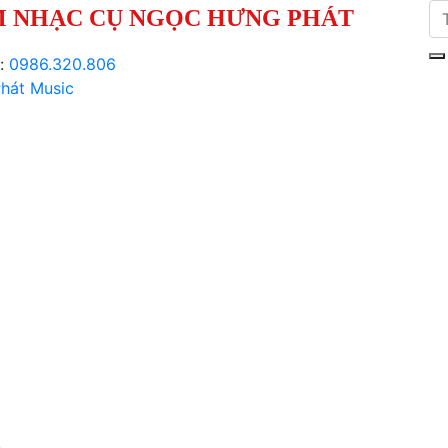
 NHẠC CỤ NGỌC HƯNG PHÁT
i:
0986.320.806
hát Music