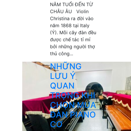
NĂM TUỔI ĐẾN TỪ
CHÂU ÂU Violin
Christina ra đời vào
năm 1868 tại Italy
(Ý). Mỗi cây đàn đều
được chế tác tỉ mỉ
bởi những người thợ
thủ công...
NHỮNG
LƯU Ý
QUAN
TRỌNG KHI
CHỌN MUA
ĐÀN PIANO
CƠ