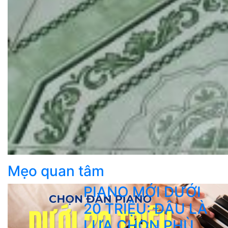
Mẹo quan tâm
PIANO MỚI DƯỚI
20 TRIỆU: ĐÂU LÀ
LỰA CHỌN PHÙ