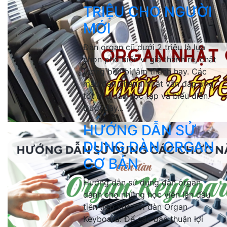
TRIỆU CHO NGƯỜI
MỚI
Đàn organ cũ dưới 2 triệu là lựa
chọn phổ biến vì giá thành rẻ, chất
lượng bền bỉ, âm thanh hay. Các
mẫu đàn 2hand Nhật vẫn đáp ứng
tốt nhu cầu học tập và biểu diễn.
Dưới đây...
HƯỚNG DẪN SỬ
DỤNG ĐÀN ORGAN
CƠ BẢN
Hướng dẫn sử dụng đàn organ
dành cho những học viên lần đầu
tiên tiếp xúc với đàn Organ
Keyboard. Để các bạn thuận lợi