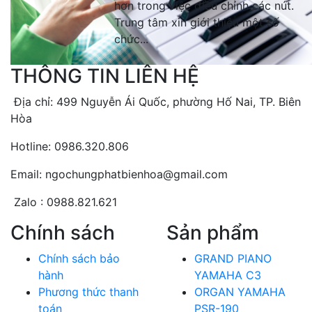
hơn trong việc điều chỉnh các nút.
Trung tâm xin giới thiệu một số
chức...
THÔNG TIN LIÊN HỆ
Địa chỉ: 499 Nguyễn Ái Quốc, phường Hố Nai, TP. Biên
Hòa
Hotline: 0986.320.806
Email: ngochungphatbienhoa@gmail.com
Zalo : 0988.821.621
Chính sách
Sản phẩm
Chính sách bảo
GRAND PIANO
hành
YAMAHA C3
Phương thức thanh
ORGAN YAMAHA
toán
PSR-190