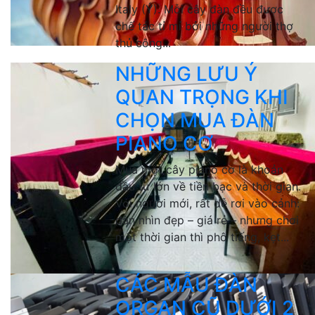
Italy (Ý). Mỗi cây đàn đều được
chế tác tỉ mỉ bởi những người thợ
thủ công...
NHỮNG LƯU Ý
QUAN TRỌNG KHI
CHỌN MUA ĐÀN
PIANO CƠ
Mua một cây piano cơ là khoản
đầu tư lớn về tiền bạc và thời gian.
Với người mới, rất dễ rơi vào cảnh:
đàn nhìn đẹp – giá rẻ – nhưng chơi
một thời gian thì phô tiếng, kẹt...
CÁC MẪU ĐÀN
ORGAN CŨ DƯỚI 2