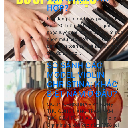
HỢP?
Bạn đang tìm một cây piano mới
dưới 20 triệu để học tập, giải trí
hoặc luyện thi nhưng chưa biết nên
chọn mẫu nào? Với ngân sách này,
bạn hoàn toàn có thể sở hữu một
cây đàn piano...
SO SÁNH CÁC
MODEL VIOLIN
CHRISTINA: KHÁC
BIỆT NẰM Ở ĐÂU?
VIOLIN CHRISTINA – KỸ NGHỆ
THỦ CÔNG HÀNG TRĂM NĂM
TUỔI ĐẾN TỪ CHÂU ÂU Violin
Christina ra đời vào năm 1868 tại