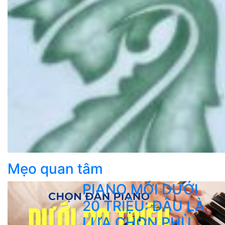
Mẹo quan tâm
PIANO MỚI DƯỚI
20 TRIỆU: ĐÂU LÀ
LỰA CHỌN PHÙ