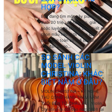
HỢP?
Bạn đang tìm một cây piano mới
dưới 20 triệu để học tập, giải trí
hoặc luyện thi nhưng chưa biết nên
chọn mẫu nào? Với ngân sách này,
bạn hoàn toàn có thể sở hữu một
cây đàn piano...
SO SÁNH CÁC
MODEL VIOLIN
CHRISTINA: KHÁC
BIỆT NẰM Ở ĐÂU?
VIOLIN CHRISTINA – KỸ NGHỆ
THỦ CÔNG HÀNG TRĂM NĂM
TUỔI ĐẾN TỪ CHÂU ÂU Violin
Christina ra đời vào năm 1868 tại