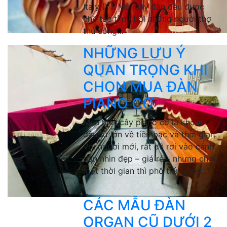
Italy (Ý). Mỗi cây đàn đều được
chế tác tỉ mỉ bởi những người thợ
thủ công...
NHỮNG LƯU Ý
QUAN TRỌNG KHI
CHỌN MUA ĐÀN
PIANO CƠ
Mua một cây piano cơ là khoản
đầu tư lớn về tiền bạc và thời gian.
Với người mới, rất dễ rơi vào cảnh:
đàn nhìn đẹp – giá rẻ – nhưng chơi
một thời gian thì phô tiếng, kẹt...
CÁC MẪU ĐÀN
ORGAN CŨ DƯỚI 2