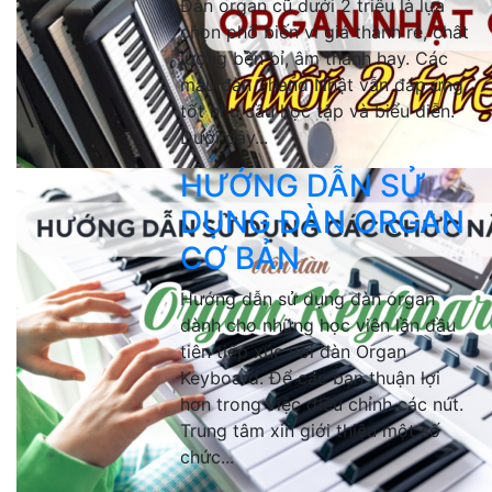
Đàn organ cũ dưới 2 triệu là lựa
chọn phổ biến vì giá thành rẻ, chất
lượng bền bỉ, âm thanh hay. Các
mẫu đàn 2hand Nhật vẫn đáp ứng
tốt nhu cầu học tập và biểu diễn.
Dưới đây...
HƯỚNG DẪN SỬ
DỤNG ĐÀN ORGAN
CƠ BẢN
Hướng dẫn sử dụng đàn organ
dành cho những học viên lần đầu
tiên tiếp xúc với đàn Organ
Keyboard. Để các bạn thuận lợi
hơn trong việc điều chỉnh các nút.
Trung tâm xin giới thiệu một số
chức...