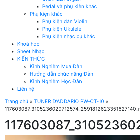
Pedal và phụ kiện khác
Phụ kiện khác
Phụ kiện đàn Violin
Phụ kiện Ukulele
Phụ kiện nhạc cụ khác
Khoá học
Sheet Nhạc
KIẾN THỨC
Kinh Nghiệm Mua Đàn
Hướng dẫn chức năng Đàn
Kinh Nghiệm Học Đàn
Liên hệ
Trang chủ
»
TUNER D’ADDARIO PW-CT-10
»
117603087_3105236029712574_2591812623351627140_
117603087_31052360