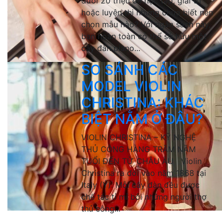
dưới 20 triệu để học tập, giải trí
hoặc luyện thi nhưng chưa biết nên
chọn mẫu nào? Với ngân sách này,
bạn hoàn toàn có thể sở hữu một
cây đàn piano...
SO SÁNH CÁC
MODEL VIOLIN
CHRISTINA: KHÁC
BIỆT NẰM Ở ĐÂU?
VIOLIN CHRISTINA – KỸ NGHỆ
THỦ CÔNG HÀNG TRĂM NĂM
TUỔI ĐẾN TỪ CHÂU ÂU Violin
Christina ra đời vào năm 1868 tại
Italy (Ý). Mỗi cây đàn đều được
chế tác tỉ mỉ bởi những người thợ
thủ công...