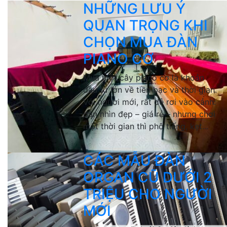
NHỮNG LƯU Ý
QUAN TRỌNG KHI
CHỌN MUA ĐÀN
PIANO CƠ
Mua một cây piano cơ là khoản
đầu tư lớn về tiền bạc và thời gian.
Với người mới, rất dễ rơi vào cảnh:
đàn nhìn đẹp – giá rẻ – nhưng chơi
một thời gian thì phô tiếng, kẹt...
CÁC MẪU ĐÀN
ORGAN CŨ DƯỚI 2
TRIỆU CHO NGƯỜI
MỚI