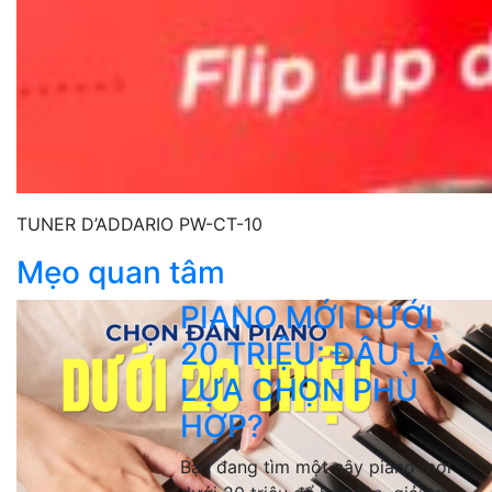
TUNER D’ADDARIO PW-CT-10
Mẹo quan tâm
PIANO MỚI DƯỚI
20 TRIỆU: ĐÂU LÀ
LỰA CHỌN PHÙ
HỢP?
Bạn đang tìm một cây piano mới