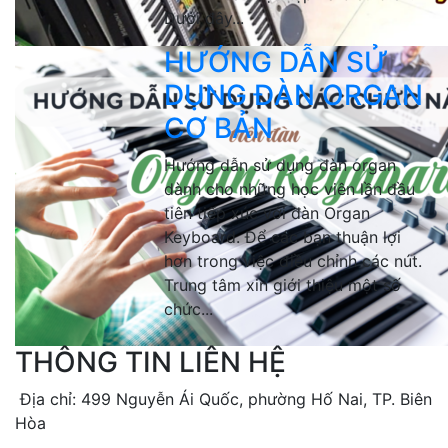
Dưới đây...
HƯỚNG DẪN SỬ
DỤNG ĐÀN ORGAN
CƠ BẢN
Hướng dẫn sử dụng đàn organ
dành cho những học viên lần đầu
tiên tiếp xúc với đàn Organ
Keyboard. Để các bạn thuận lợi
hơn trong việc điều chỉnh các nút.
Trung tâm xin giới thiệu một số
chức...
THÔNG TIN LIÊN HỆ
Địa chỉ: 499 Nguyễn Ái Quốc, phường Hố Nai, TP. Biên
Hòa