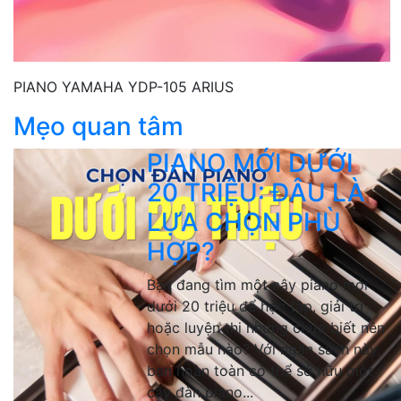
PIANO YAMAHA YDP-105 ARIUS
Mẹo quan tâm
PIANO MỚI DƯỚI
20 TRIỆU: ĐÂU LÀ
LỰA CHỌN PHÙ
HỢP?
Bạn đang tìm một cây piano mới
dưới 20 triệu để học tập, giải trí
hoặc luyện thi nhưng chưa biết nên
chọn mẫu nào? Với ngân sách này,
bạn hoàn toàn có thể sở hữu một
cây đàn piano...