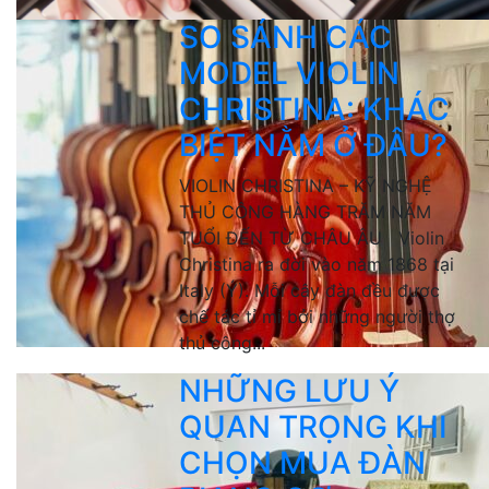
SO SÁNH CÁC
MODEL VIOLIN
CHRISTINA: KHÁC
BIỆT NẰM Ở ĐÂU?
VIOLIN CHRISTINA – KỸ NGHỆ
THỦ CÔNG HÀNG TRĂM NĂM
TUỔI ĐẾN TỪ CHÂU ÂU Violin
Christina ra đời vào năm 1868 tại
Italy (Ý). Mỗi cây đàn đều được
chế tác tỉ mỉ bởi những người thợ
thủ công...
NHỮNG LƯU Ý
QUAN TRỌNG KHI
CHỌN MUA ĐÀN