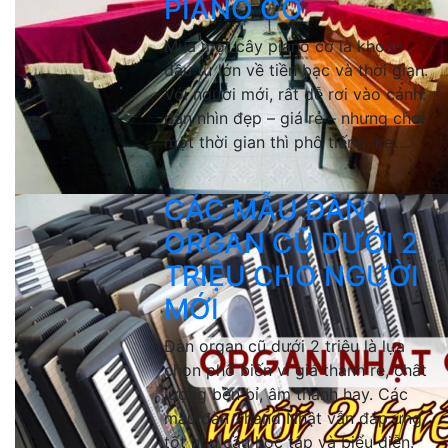
PIANO CƠ
Mua một cây piano cơ là khoản
đầu tư lớn về tiền bạc và thời gian.
Với người mới, rất dễ rơi vào cảnh:
đàn nhìn đẹp – giá rẻ – nhưng chơi
một thời gian thì phô tiếng, kẹt...
CÁC MẪU ĐÀN
ORGAN CŨ DƯỚI 2
TRIỆU CHO NGƯỜI
MỚI
Đàn organ cũ dưới 2 triệu là lựa
chọn phổ biến vì giá thành rẻ, chất
lượng bền bỉ, âm thanh hay. Các
mẫu đàn 2hand Nhật vẫn đáp ứng
tốt nhu cầu học tập và biểu diễn.