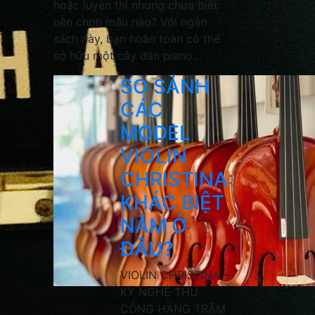
hoặc luyện thi nhưng chưa biết
nên chọn mẫu nào? Với ngân
sách này, bạn hoàn toàn có thể
sở hữu một cây đàn piano...
SO SÁNH
CÁC
MODEL
VIOLIN
CHRISTINA:
KHÁC BIỆT
NẰM Ở
ĐÂU?
VIOLIN CHRISTINA –
KỸ NGHỆ THỦ
CÔNG HÀNG TRĂM