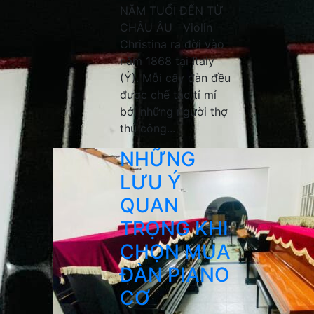
NĂM TUỔI ĐẾN TỪ
CHÂU ÂU Violin
Christina ra đời vào
năm 1868 tại Italy
(Ý). Mỗi cây đàn đều
được chế tác tỉ mỉ
bởi những người thợ
thủ công...
NHỮNG
LƯU Ý
QUAN
TRỌNG KHI
CHỌN MUA
ĐÀN PIANO
CƠ