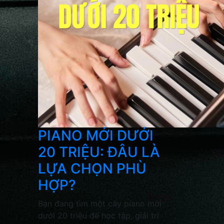
PIANO MỚI DƯỚI
20 TRIỆU: ĐÂU LÀ
LỰA CHỌN PHÙ
HỢP?
Bạn đang tìm một cây piano mới
dưới 20 triệu để học tập, giải trí