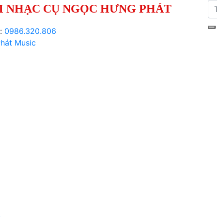
 NHẠC CỤ NGỌC HƯNG PHÁT
i:
0986.320.806
hát Music