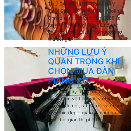
THỦ CÔNG HÀNG TRĂM NĂM
TUỔI ĐẾN TỪ CHÂU ÂU Violin
Christina ra đời vào năm 1868 tại
Italy (Ý). Mỗi cây đàn đều được
chế tác tỉ mỉ bởi những người thợ
thủ công...
NHỮNG LƯU Ý
QUAN TRỌNG KHI
CHỌN MUA ĐÀN
PIANO CƠ
Mua một cây piano cơ là khoản
đầu tư lớn về tiền bạc và thời gian.
Với người mới, rất dễ rơi vào cảnh:
đàn nhìn đẹp – giá rẻ – nhưng chơi
một thời gian thì phô tiếng, kẹt...