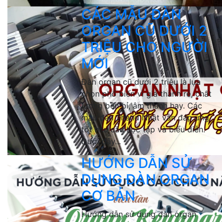
CÁC MẪU ĐÀN
ORGAN CŨ DƯỚI 2
TRIỆU CHO NGƯỜI
MỚI
Đàn organ cũ dưới 2 triệu là lựa
chọn phổ biến vì giá thành rẻ, chất
lượng bền bỉ, âm thanh hay. Các
mẫu đàn 2hand Nhật vẫn đáp ứng
tốt nhu cầu học tập và biểu diễn.
Dưới đây...
HƯỚNG DẪN SỬ
DỤNG ĐÀN ORGAN
CƠ BẢN
Hướng dẫn sử dụng đàn organ