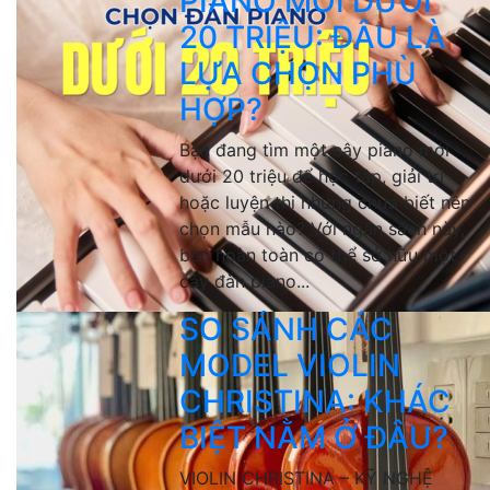
PIANO MỚI DƯỚI
20 TRIỆU: ĐÂU LÀ
LỰA CHỌN PHÙ
HỢP?
Bạn đang tìm một cây piano mới
dưới 20 triệu để học tập, giải trí
hoặc luyện thi nhưng chưa biết nên
chọn mẫu nào? Với ngân sách này,
bạn hoàn toàn có thể sở hữu một
cây đàn piano...
SO SÁNH CÁC
MODEL VIOLIN
CHRISTINA: KHÁC
BIỆT NẰM Ở ĐÂU?
VIOLIN CHRISTINA – KỸ NGHỆ