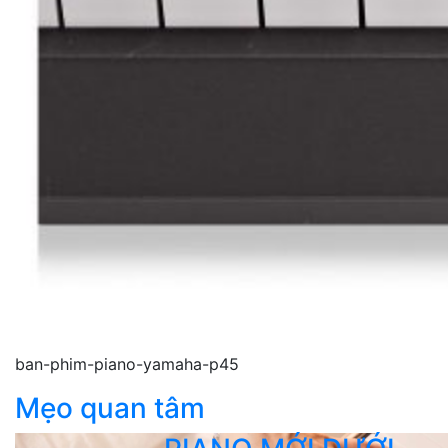
ban-phim-piano-yamaha-p45
Mẹo quan tâm