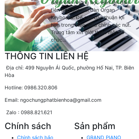
dành cho những học viên lần đầu
tiên tiếp xúc với đàn Organ
Keyboard. Để các bạn thuận lợi
hơn trong việc điều chỉnh các nút.
Trung tâm xin giới thiệu một số
chức...
THÔNG TIN LIÊN HỆ
Địa chỉ: 499 Nguyễn Ái Quốc, phường Hố Nai, TP. Biên
Hòa
Hotline: 0986.320.806
Email: ngochungphatbienhoa@gmail.com
Zalo : 0988.821.621
Chính sách
Sản phẩm
Chính sách bảo
GRAND PIANO