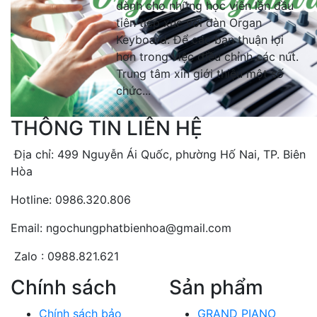
dành cho những học viên lần đầu
tiên tiếp xúc với đàn Organ
Keyboard. Để các bạn thuận lợi
hơn trong việc điều chỉnh các nút.
Trung tâm xin giới thiệu một số
chức...
THÔNG TIN LIÊN HỆ
Địa chỉ: 499 Nguyễn Ái Quốc, phường Hố Nai, TP. Biên
Hòa
Hotline: 0986.320.806
Email: ngochungphatbienhoa@gmail.com
Zalo : 0988.821.621
Chính sách
Sản phẩm
Chính sách bảo
GRAND PIANO