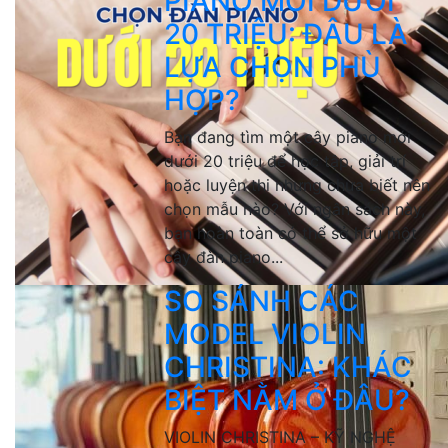
PIANO MỚI DƯỚI
20 TRIỆU: ĐÂU LÀ
LỰA CHỌN PHÙ
HỢP?
Bạn đang tìm một cây piano mới
dưới 20 triệu để học tập, giải trí
hoặc luyện thi nhưng chưa biết nên
chọn mẫu nào? Với ngân sách này,
bạn hoàn toàn có thể sở hữu một
cây đàn piano...
SO SÁNH CÁC
MODEL VIOLIN
CHRISTINA: KHÁC
BIỆT NẰM Ở ĐÂU?
VIOLIN CHRISTINA – KỸ NGHỆ