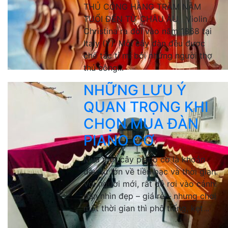
THỦ CÔNG HÀNG TRĂM NĂM
TUỔI ĐẾN TỪ CHÂU ÂU Violin
Christina ra đời vào năm 1868 tại
Italy (Ý). Mỗi cây đàn đều được
chế tác tỉ mỉ bởi những người thợ
thủ công...
NHỮNG LƯU Ý
QUAN TRỌNG KHI
CHỌN MUA ĐÀN
PIANO CƠ
Mua một cây piano cơ là khoản
đầu tư lớn về tiền bạc và thời gian.
Với người mới, rất dễ rơi vào cảnh:
đàn nhìn đẹp – giá rẻ – nhưng chơi
một thời gian thì phô tiếng, kẹt...