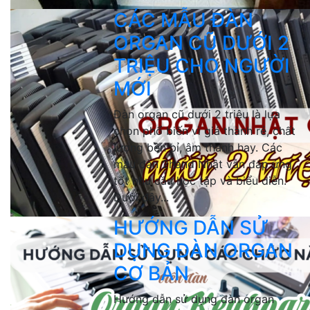
CÁC MẪU ĐÀN
ORGAN CŨ DƯỚI 2
TRIỆU CHO NGƯỜI
MỚI
Đàn organ cũ dưới 2 triệu là lựa
chọn phổ biến vì giá thành rẻ, chất
lượng bền bỉ, âm thanh hay. Các
mẫu đàn 2hand Nhật vẫn đáp ứng
tốt nhu cầu học tập và biểu diễn.
Dưới đây...
HƯỚNG DẪN SỬ
DỤNG ĐÀN ORGAN
CƠ BẢN
Hướng dẫn sử dụng đàn organ