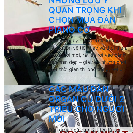
NHỮNG LƯU Ý
QUAN TRỌNG KHI
CHỌN MUA ĐÀN
PIANO CƠ
Mua một cây piano cơ là khoản
đầu tư lớn về tiền bạc và thời gian.
Với người mới, rất dễ rơi vào cảnh:
đàn nhìn đẹp – giá rẻ – nhưng chơi
một thời gian thì phô tiếng, kẹt...
CÁC MẪU ĐÀN
ORGAN CŨ DƯỚI 2
TRIỆU CHO NGƯỜI
MỚI
Đàn organ cũ dưới 2 triệu là lựa