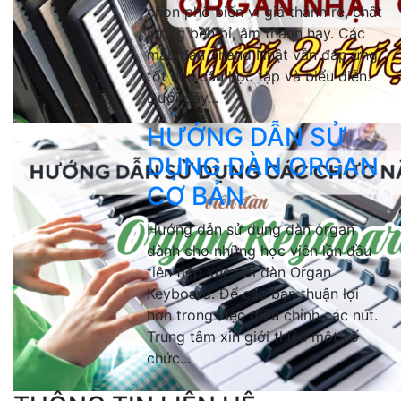
chọn phổ biến vì giá thành rẻ, chất
lượng bền bỉ, âm thanh hay. Các
mẫu đàn 2hand Nhật vẫn đáp ứng
tốt nhu cầu học tập và biểu diễn.
Dưới đây...
HƯỚNG DẪN SỬ
DỤNG ĐÀN ORGAN
CƠ BẢN
Hướng dẫn sử dụng đàn organ
dành cho những học viên lần đầu
tiên tiếp xúc với đàn Organ
Keyboard. Để các bạn thuận lợi
hơn trong việc điều chỉnh các nút.
Trung tâm xin giới thiệu một số
chức...