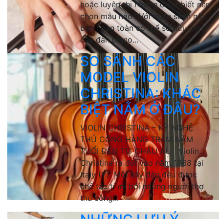
hoặc luyện thi nhưng chưa biết nên
chọn mẫu nào? Với ngân sách này,
bạn hoàn toàn có thể sở hữu một
cây đàn piano...
SO SÁNH CÁC
MODEL VIOLIN
CHRISTINA: KHÁC
BIỆT NẰM Ở ĐÂU?
VIOLIN CHRISTINA – KỸ NGHỆ
THỦ CÔNG HÀNG TRĂM NĂM
TUỔI ĐẾN TỪ CHÂU ÂU Violin
Christina ra đời vào năm 1868 tại
Italy (Ý). Mỗi cây đàn đều được
chế tác tỉ mỉ bởi những người thợ
thủ công...