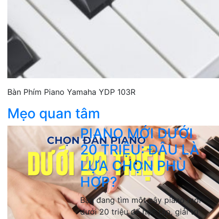
Bàn Phím Piano Yamaha YDP 103R
Mẹo quan tâm
PIANO MỚI DƯỚI
20 TRIỆU: ĐÂU LÀ
LỰA CHỌN PHÙ
HỢP?
Bạn đang tìm một cây piano mới
dưới 20 triệu để học tập, giải trí