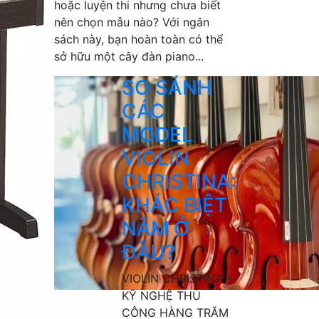
hoặc luyện thi nhưng chưa biết
nên chọn mẫu nào? Với ngân
sách này, bạn hoàn toàn có thể
sở hữu một cây đàn piano...
SO SÁNH
CÁC
MODEL
VIOLIN
CHRISTINA:
KHÁC BIỆT
NẰM Ở
ĐÂU?
VIOLIN CHRISTINA –
KỸ NGHỆ THỦ
CÔNG HÀNG TRĂM