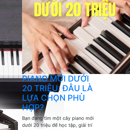
PIANO MỚI DƯỚI
20 TRIỆU: ĐÂU LÀ
LỰA CHỌN PHÙ
HỢP?
Bạn đang tìm một cây piano mới
dưới 20 triệu để học tập, giải trí