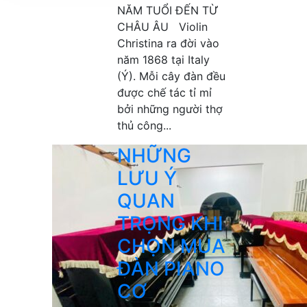
NĂM TUỔI ĐẾN TỪ
CHÂU ÂU Violin
Christina ra đời vào
năm 1868 tại Italy
(Ý). Mỗi cây đàn đều
được chế tác tỉ mỉ
bởi những người thợ
thủ công...
NHỮNG
LƯU Ý
QUAN
TRỌNG KHI
CHỌN MUA
ĐÀN PIANO
CƠ