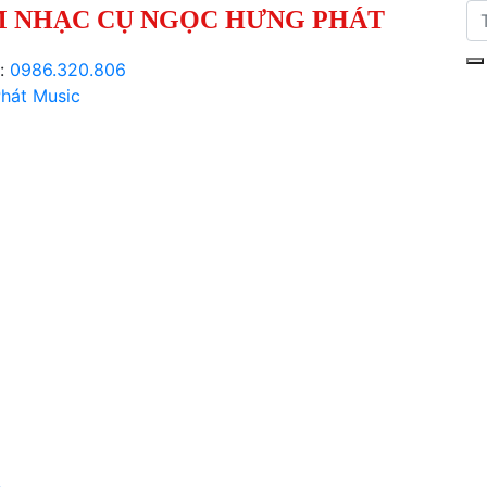
 NHẠC CỤ NGỌC HƯNG PHÁT
i:
0986.320.806
hát Music