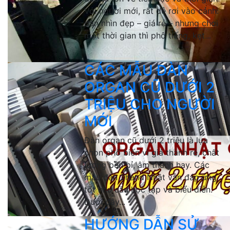
Với người mới, rất dễ rơi vào cảnh:
đàn nhìn đẹp – giá rẻ – nhưng chơi
một thời gian thì phô tiếng, kẹt...
CÁC MẪU ĐÀN
ORGAN CŨ DƯỚI 2
TRIỆU CHO NGƯỜI
MỚI
Đàn organ cũ dưới 2 triệu là lựa
chọn phổ biến vì giá thành rẻ, chất
lượng bền bỉ, âm thanh hay. Các
mẫu đàn 2hand Nhật vẫn đáp ứng
tốt nhu cầu học tập và biểu diễn.
Dưới đây...
HƯỚNG DẪN SỬ