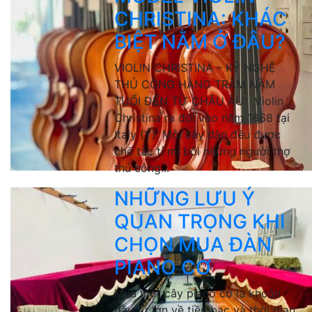
CHRISTINA: KHÁC
BIỆT NẰM Ở ĐÂU?
VIOLIN CHRISTINA – KỸ NGHỆ
THỦ CÔNG HÀNG TRĂM NĂM
TUỔI ĐẾN TỪ CHÂU ÂU Violin
Christina ra đời vào năm 1868 tại
Italy (Ý). Mỗi cây đàn đều được
chế tác tỉ mỉ bởi những người thợ
thủ công...
NHỮNG LƯU Ý
QUAN TRỌNG KHI
CHỌN MUA ĐÀN
PIANO CƠ
Mua một cây piano cơ là khoản
đầu tư lớn về tiền bạc và thời gian.