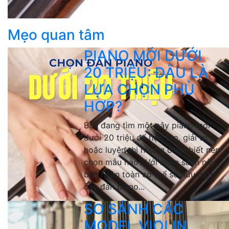
Mẹo quan tâm
PIANO MỚI DƯỚI
20 TRIỆU: ĐÂU LÀ
LỰA CHỌN PHÙ
HỢP?
Bạn đang tìm một cây piano mới
dưới 20 triệu để học tập, giải trí
hoặc luyện thi nhưng chưa biết nên
chọn mẫu nào? Với ngân sách này,
bạn hoàn toàn có thể sở hữu một
cây đàn piano...
SO SÁNH CÁC
MODEL VIOLIN