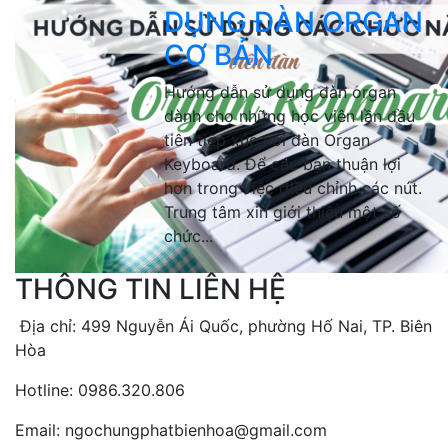
DỤNG ĐÀN ORGAN
CƠ BẢN
Hướng dẫn sử dụng đàn organ
dành cho những học viên lần đầu
tiên tiếp xúc với đàn Organ
Keyboard. Để các bạn thuận lợi
hơn trong việc điều chỉnh các nút.
Trung tâm xin giới thiệu một số
chức...
THÔNG TIN LIÊN HỆ
Địa chỉ: 499 Nguyễn Ái Quốc, phường Hố Nai, TP. Biên
Hòa
Hotline: 0986.320.806
Email: ngochungphatbienhoa@gmail.com