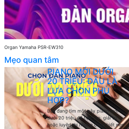
Organ Yamaha PSR-EW310
Mẹo quan tâm
PIANO MỚI DƯỚI
20 TRIỆU: ĐÂU LÀ
LỰA CHỌN PHÙ
HỢP?
Bạn đang tìm một cây piano mới
dưới 20 triệu để học tập, giải trí
hoặc luyện thi nhưng chưa biết nên