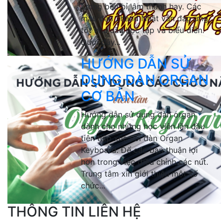
lượng bền bỉ, âm thanh hay. Các
mẫu đàn 2hand Nhật vẫn đáp ứng
tốt nhu cầu học tập và biểu diễn.
Dưới đây...
HƯỚNG DẪN SỬ
DỤNG ĐÀN ORGAN
CƠ BẢN
Hướng dẫn sử dụng đàn organ
dành cho những học viên lần đầu
tiên tiếp xúc với đàn Organ
Keyboard. Để các bạn thuận lợi
hơn trong việc điều chỉnh các nút.
Trung tâm xin giới thiệu một số
chức...
THÔNG TIN LIÊN HỆ