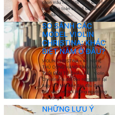
chọn mẫu nào? Với ngân sách này,
bạn hoàn toàn có thể sở hữu một
cây đàn piano...
SO SÁNH CÁC
MODEL VIOLIN
CHRISTINA: KHÁC
BIỆT NẰM Ở ĐÂU?
VIOLIN CHRISTINA – KỸ NGHỆ
THỦ CÔNG HÀNG TRĂM NĂM
TUỔI ĐẾN TỪ CHÂU ÂU Violin
Christina ra đời vào năm 1868 tại
Italy (Ý). Mỗi cây đàn đều được
chế tác tỉ mỉ bởi những người thợ
thủ công...
NHỮNG LƯU Ý