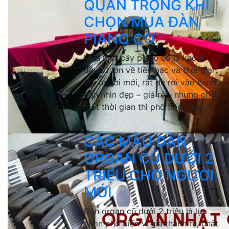
QUAN TRỌNG KHI
CHỌN MUA ĐÀN
PIANO CƠ
Mua một cây piano cơ là khoản
đầu tư lớn về tiền bạc và thời gian.
Với người mới, rất dễ rơi vào cảnh:
đàn nhìn đẹp – giá rẻ – nhưng chơi
một thời gian thì phô tiếng, kẹt...
CÁC MẪU ĐÀN
ORGAN CŨ DƯỚI 2
TRIỆU CHO NGƯỜI
MỚI
Đàn organ cũ dưới 2 triệu là lựa
chọn phổ biến vì giá thành rẻ, chất