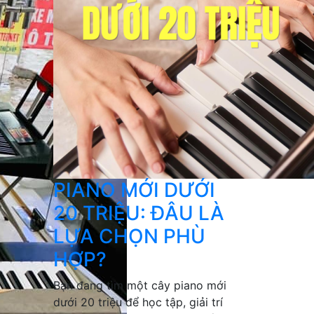
PIANO MỚI DƯỚI
20 TRIỆU: ĐÂU LÀ
LỰA CHỌN PHÙ
HỢP?
Bạn đang tìm một cây piano mới
dưới 20 triệu để học tập, giải trí