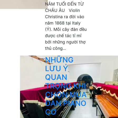
NĂM TUỔI ĐẾN TỪ
CHÂU ÂU Violin
Christina ra đời vào
năm 1868 tại Italy
(Ý). Mỗi cây đàn đều
được chế tác tỉ mỉ
bởi những người thợ
thủ công...
NHỮNG
LƯU Ý
QUAN
TRỌNG KHI
CHỌN MUA
ĐÀN PIANO
CƠ