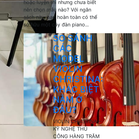
hoặc luyện thi nhưng chưa biết
nên chọn mẫu nào? Với ngân
sách này, bạn hoàn toàn có thể
sở hữu một cây đàn piano...
SO SÁNH
CÁC
MODEL
VIOLIN
CHRISTINA:
KHÁC BIỆT
NẰM Ở
ĐÂU?
VIOLIN CHRISTINA –
KỸ NGHỆ THỦ
CÔNG HÀNG TRĂM