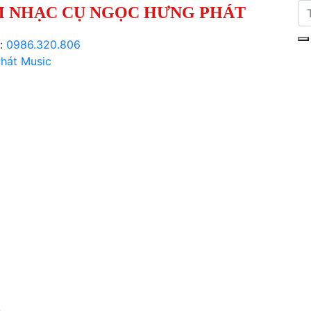
 NHẠC CỤ NGỌC HƯNG PHÁT
i:
0986.320.806
hát Music